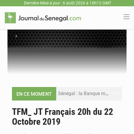
Dernière Mise à jour : 6 août 2026 à 10h12 GMT
›
Sénégal : la Banque mondiale annonce un financement de 340 milliards FCFA pour soutenir les priorités de la Vision Sénégal 2050
EN CE MOMENT
Sénégal : la presse salue le nouvel appui financier de la Banque mondiale
TFM_ JT Français 20h du 22
Octobre 2019
Sénégal : les subventions à l’énergie bondissent à 729 milliards FCFA pour contenir les prix des carburants et de l’électricité
Sénégal : le niveau du fleuve Sénégal poursuit sa montée à Podor, les autorités appellent à la vigilance