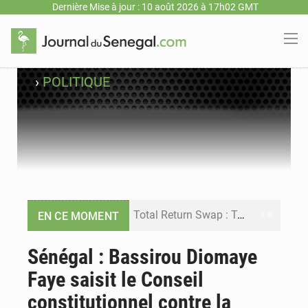
Dernière Mise à jour : 10 août 2026 à 17h02 GMT
›
POLITIQUE
Total Return Swap : Takku Wallu Sénégal veut enquêter sur une opération financière de 650 millions d’euros
EN CE MOMENT
Session extraordinaire : Ousmane Sonko met fin à la plénière plus tôt que prévu à l’Assemblée nationale
Sénégal : Bassirou Diomaye
Faye saisit le Conseil
Journée nationale de l’Arbre : le Sénégal mise sur les communautés pour faire grandir les plantations
constitutionnel contre la
Hôpital de Tivaouane : le nouvel établissement ouvre ses portes avant le Gamou 2026