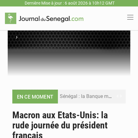
Dernière Mise à jour : 6 août 2026 à 10h12 GMT
›
Sénégal : la Banque mondiale annonce un financement de 340 milliards FCFA pour soutenir les priorités de la Vision Sénégal 2050
EN CE MOMENT
Sénégal : la presse salue le nouvel appui financier de la Banque mondiale
Macron aux Etats-Unis: la
rude journée du président
Sénégal : les subventions à l’énergie bondissent à 729 milliards FCFA pour contenir les prix des carburants et de l’électricité
français
Sénégal : le niveau du fleuve Sénégal poursuit sa montée à Podor, les autorités appellent à la vigilance