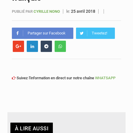
le:
25 avril 2018
PUBLIÉ PAR
CYRILLE NONO
Sénégal : Ousmane Diagne prêtera serment le 11 août comme président du Conseil constitutionnel
Partager sur Facebook
Tweetez!
Suivez l'information en direct sur notre chaîne
WHATSAPP
À LIRE AUSSI