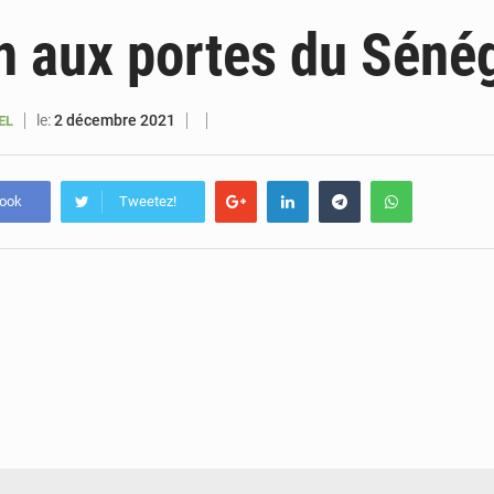
6 août 2026
Sénégal : la presse salue le nouvel appui financier 
 aux portes du Séné
5 août 2026
Sénégal : les subventions à l’énergie bondissent à 729 milliards FCFA pour contenir les pri
5 août 2026
Sénégal : le niveau du fleuve Sénégal poursuit sa montée à Podor, les autor
le:
2 décembre 2021
EL
5 août 2026
Sénégal : Ousmane Diagne prêtera serment le 11 août comme président 
book
Tweetez!