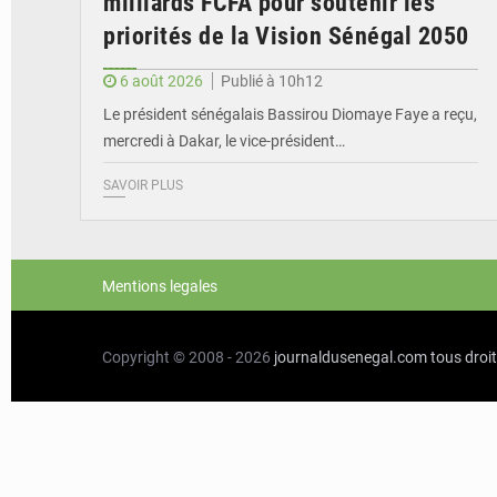
milliards FCFA pour soutenir les
priorités de la Vision Sénégal 2050
6 août 2026
Publié à 10h12
Le président sénégalais Bassirou Diomaye Faye a reçu,
mercredi à Dakar, le vice-président…
SAVOIR PLUS
Mentions legales
Copyright © 2008 - 2026
journaldusenegal.com
tous droi