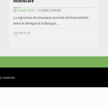
mondiale
6 août 2026
Publié à 09h48
La signature de nouveaux accords de financement
entre le Sénégal et la Banque…
SAVOIR PLUS
ts reservés