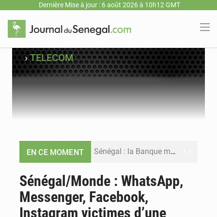
Dernière Mise à jour : 6 août 2026 à 10h12 GMT
›
TELECOM
Sénégal : la Banque mondiale annonce un financement de 340 milliards FCFA pour soutenir les priorités de la Vision Sénégal 2050
EN CE MOMENT
Sénégal : la presse salue le nouvel appui financier de la Banque mondiale
Sénégal/Monde : WhatsApp,
Messenger, Facebook,
Sénégal : les subventions à l’énergie bondissent à 729 milliards FCFA pour contenir les prix des carburants et de l’électricité
Instagram victimes d’une
Sénégal : le niveau du fleuve Sénégal poursuit sa montée à Podor, les autorités appellent à la vigilance