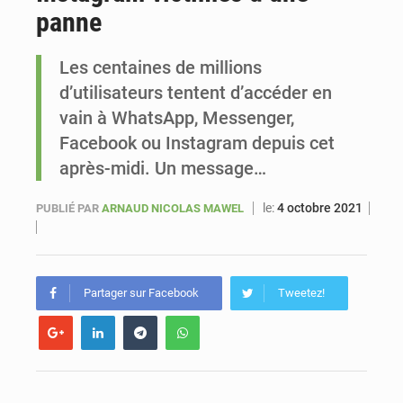
panne
Sénégal : Ousmane Diagne prêtera serment le 11 août comme président du Conseil constitutionnel
Les centaines de millions
d’utilisateurs tentent d’accéder en
vain à WhatsApp, Messenger,
Facebook ou Instagram depuis cet
après-midi. Un message…
le:
4 octobre 2021
PUBLIÉ PAR
ARNAUD NICOLAS MAWEL
Partager sur Facebook
Tweetez!