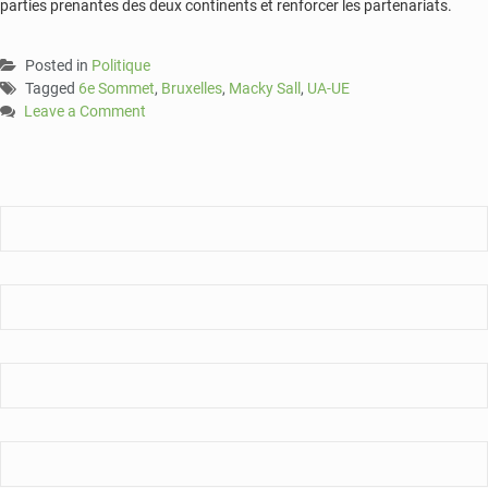
parties prenantes des deux continents et renforcer les partenariats.
Posted in
Politique
Tagged
6e Sommet
,
Bruxelles
,
Macky Sall
,
UA-UE
Leave a Comment
on
UA-
UE
:
Macky
Sall
annonce
les
deux
principes
fondateurs