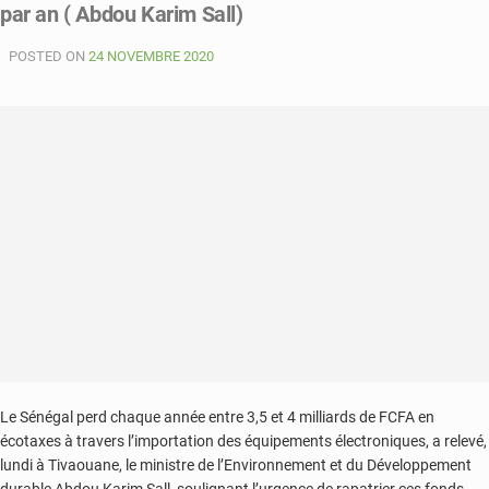
par an ( Abdou Karim Sall)
programme
«
POSTED ON
Xeyu
24 NOVEMBRE 2020
Ndawyi
»,
les
activés
ont
démarré
Le Sénégal perd chaque année entre 3,5 et 4 milliards de FCFA en
écotaxes à travers l’importation des équipements électroniques, a relevé,
lundi à Tivaouane, le ministre de l’Environnement et du Développement
durable Abdou Karim Sall, soulignant l’urgence de rapatrier ces fonds.