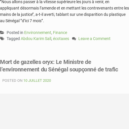
’’Nous allons passer à la vitesse supérieure les jours à venir, en
appliquant désormais l’amende et en mettant les contrevenants entre les
mains de la justice’’, a-t-il averti, tablant sur une disparition du plastique
au Sénégal ’’d’ici 7 mois’’.
Posted in
Environnement
,
Finance
Tagged
Abdou Karim Sall
,
écotaxes
Leave a Comment
on
Le
Sénégal
Mort de gazelles oryx: Le Ministre de
perd
l’environnement du Sénégal soupçonné de trafic
près
de
POSTED ON
10 JUILLET 2020
4
milliards
FCFA
d’écotaxes
par
an
(
Abdou
Karim