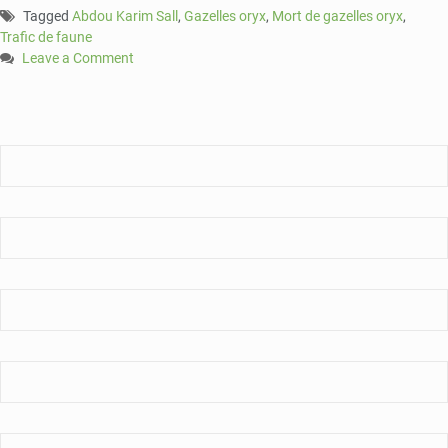
Tagged
Abdou Karim Sall
,
Gazelles oryx
,
Mort de gazelles oryx
,
Trafic de faune
Leave a Comment
on
Mort
de
gazelles
oryx:
Le
Ministre
de
l’environnement
du
Sénégal
soupçonné
de
trafic