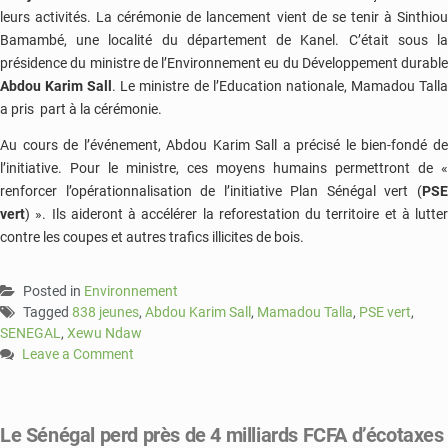
leurs activités. La cérémonie de lancement vient de se tenir à Sinthiou
Bamambé, une localité du département de Kanel. C’était sous la
présidence du ministre de l’Environnement eu du Développement durable
Abdou Karim Sall
. Le ministre de l’Education nationale, Mamadou Tall
a pris part à la cérémonie.
Au cours de l’événement, Abdou Karim Sall a précisé le bien-fondé de
l’initiative. Pour le ministre, ces moyens humains permettront de «
renforcer l’opérationnalisation de l’initiative Plan Sénégal vert (
PSE
vert
) ». Ils aideront à accélérer la reforestation du territoire et à lutter
contre les coupes et autres trafics illicites de bois.
Posted in
Environnement
Tagged
838 jeunes
,
Abdou Karim Sall
,
Mamadou Talla
,
PSE vert
,
SENEGAL
,
Xewu Ndaw
Leave a Comment
on
Sénégal-
Matam
Le Sénégal perd près de 4 milliards FCFA d’écotaxes
: