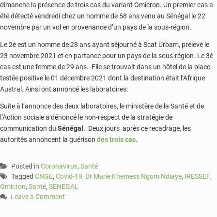
dimanche la présence de trois cas du variant Omicron. Un premier cas a
été détecté vendredi chez un homme de 58 ans venu au Sénégal le 22
novembre par un vol en provenance d’un pays de la sous-région.
Le 2è est un homme de 28 ans ayant séjourné à Scat Urbam, prélevé le
23 novembre 2021 et en partance pour un pays de la sous-région. Le 3è
cas est une femme de 29 ans. Elle se trouvait dans un hôtel de la place,
testée positive le 01 décembre 2021 dont la destination était l’Afrique
Austral. Ainsi ont annoncé les laboratoires.
Suite à l’annonce des deux laboratoires, le ministère de la Santé et de
l’Action sociale a dénoncé le non-respect de la stratégie de
communication du
Sénégal
. Deux jours après ce recadrage, les
autorités annoncent la guérison
des trois cas
.
Posted in
Coronavirus
,
Santé
Tagged
CNGE
,
Covid-19
,
Dr Marie Khemess Ngom Ndiaye
,
IRESSEF
,
Omicron
,
Santé
,
SENEGAL
Leave a Comment
on
Covid-