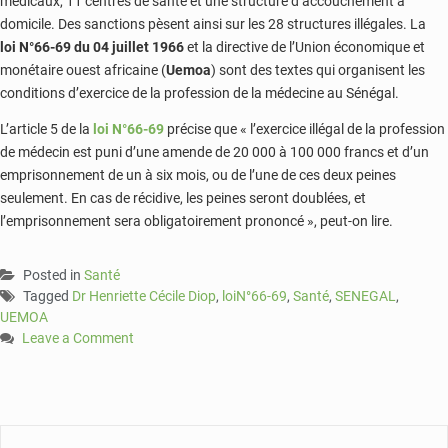
médicaux, 11 centres de santé et une structure d’accouchement à
domicile. Des sanctions pèsent ainsi sur les 28 structures illégales. La
loi N°66-69 du 04 juillet 1966
et la directive de l’Union économique et
monétaire ouest africaine (
Uemoa
) sont des textes qui organisent les
conditions d’exercice de la profession de la médecine au Sénégal.
L’article 5 de la
loi N°66-69
précise que « l’exercice illégal de la profession
de médecin est puni d’une amende de 20 000 à 100 000 francs et d’un
emprisonnement de un à six mois, ou de l’une de ces deux peines
seulement. En cas de récidive, les peines seront doublées, et
l’emprisonnement sera obligatoirement prononcé », peut-on lire.
Posted in
Santé
Tagged
Dr Henriette Cécile Diop
,
loiN°66-69
,
Santé
,
SENEGAL
,
UEMOA
Leave a Comment
on
Sénégal
:
28
structures