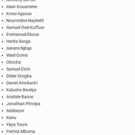
Alain Gouamene
Kossi Agassa
Nourredine Naybeth
Samuel Osei Kuffuor
Emmanuel Eboue
Herita Ilunga
Geremi Njitap
Wael Goma
Okocha
Samuel Eto’o
Didier Drogba
Daniel Amokachi
Kalusha Bwalya
Aristide Bance
Jonathan Pitroipa
Adebayor
Kanu
Yaya Toure
Patrick Mboma