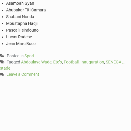
Asamoah Gyan
Abubakar Titi Camara
Shabani Nonda
Moustapha Hadji
Pascal Feindouno
Lucas Radebe
Jean Marc Boco
Posted in
Sport
Tagged
Abdoulaye Wade
,
Eto’o
,
Football
,
Inauguration
,
SENEGAL
,
stade
Leave a Comment
on
Inauguration
stade
du
Sénégal
:
match
de
gala