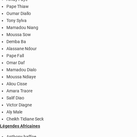
Pape Thiaw
Oumar Diallo
Tony Sylva
Mamadou Niang
Moussa Sow
Demba Ba
Alassane Ndour
Pape Fall
Omar Daf
Mamadou Dialo
Moussa Ndiaye
Aliou Cisse
Amara Traore
Salif Diao
Victor Diagne
Aly Male
Cheikh Tidiane Seck
Légendes Africaines
Anthony baffoe