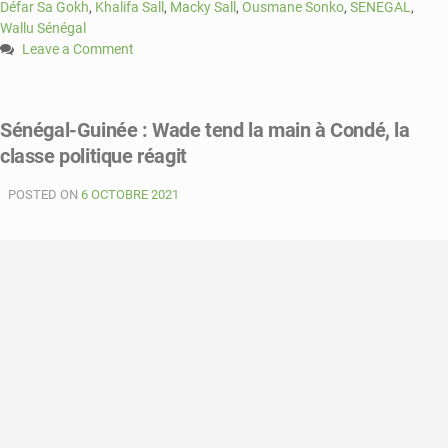
Défar Sa Gokh
,
Khalifa Sall
,
Macky Sall
,
Ousmane Sonko
,
SENEGAL
,
Wallu Sénégal
Leave a Comment
on
Sénégal
:
Sénégal-Guinée : Wade tend la main à Condé, la
locales
classe politique réagit
2022,
la
POSTED ON
bataille
6 OCTOBRE 2021
des
coalitions
monte