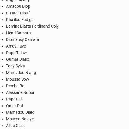
Amadou Diop
El Hadji Diouf
Khalilou Fadiga
Lamine Diatta Ferdinand Coly
Henri Camara
Diomansy Camara
Amdy Faye
Pape Thiaw
Oumar Diallo
Tony Sylva
Mamadou Niang
Moussa Sow
Demba Ba
Alassane Ndour
Pape Fall
Omar Daf
Mamadou Dialo
Moussa Ndiaye
Aliou Cisse