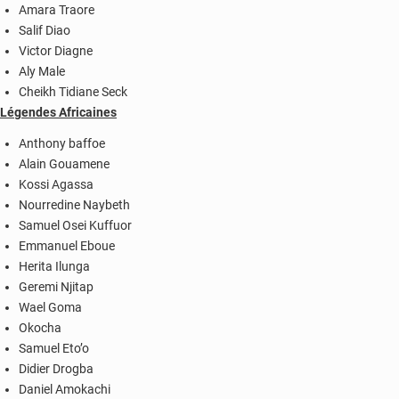
Amara Traore
Salif Diao
Victor Diagne
Aly Male
Cheikh Tidiane Seck
Légendes Africaines
Anthony baffoe
Alain Gouamene
Kossi Agassa
Nourredine Naybeth
Samuel Osei Kuffuor
Emmanuel Eboue
Herita Ilunga
Geremi Njitap
Wael Goma
Okocha
Samuel Eto’o
Didier Drogba
Daniel Amokachi