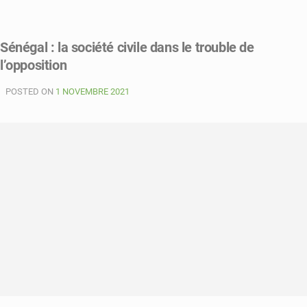
on
Sénégal
:
Sénégal : la société civile dans le trouble de
la
l’opposition
campagne
pour
POSTED ON
les
1 NOVEMBRE 2021
Locales
en
cours
depuis
samedi
08
janvier