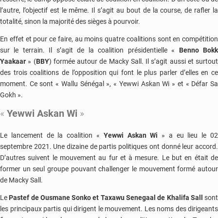
l’autre, l’objectif est le même. Il s’agit au bout de la course, de rafler la
totalité, sinon la majorité des sièges à pourvoir.
En effet et pour ce faire, au moins quatre coalitions sont en compétition
sur le terrain. Il s’agit de la coalition présidentielle «
Benno Bok
Yaakaar
» (
BBY
) formée autour de Macky Sall. Il s’agit aussi et surtout
des trois coalitions de l’opposition qui font le plus parler d’elles en ce
moment. Ce sont « Wallu Sénégal », « Yewwi Askan Wi » et « Défar Sa
Gokh ».
«
Yewwi Askan Wi
»
Le lancement de la coalition «
Yewwi Askan Wi
» a eu lieu le 0
septembre 2021. Une dizaine de partis politiques ont donné leur accord.
D’autres suivent le mouvement au fur et à mesure. Le but en était de
former un seul groupe pouvant challenger le mouvement formé autour
de Macky Sall.
Le
Pastef de
Ousmane Sonko
et
Taxawu Senegaal
de
Khalifa Sall
son
les principaux partis qui dirigent le mouvement. Les noms des dirigeants