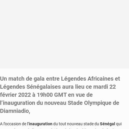
la
nation
toute
entière
Un match de gala entre Légendes Africaines et
Légendes Sénégalaises aura lieu ce mardi 22
février 2022 à 19h00 GMT en vue de
l’inauguration du nouveau Stade Olympique de
Diamniadio,
A l’occasion de l’
inauguration
du tout nouveau stade du
Sénégal
qui