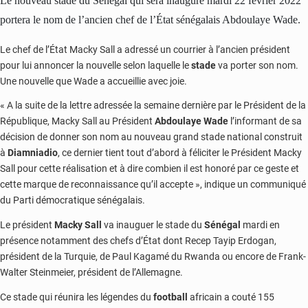
Le nouveau stade du Sénégal qui sera inauguré mardi 22 février 2022
portera le nom de l’ancien chef de l’État sénégalais Abdoulaye Wade.
Le chef de l’État Macky Sall a adressé un courrier à l’ancien président
pour lui annoncer la nouvelle selon laquelle le
stade
va porter son nom.
Une nouvelle que Wade a accueillie avec joie.
« A la suite de la lettre adressée la semaine dernière par le Président de la
République, Macky Sall au Président
Abdoulaye Wade
l’informant de sa
décision de donner son nom au nouveau grand stade national construit
à
Diamniadio
, ce dernier tient tout d’abord à féliciter le Président Macky
Sall pour cette réalisation et à dire combien il est honoré par ce geste et
cette marque de reconnaissance qu’il accepte », indique un communiqué
du Parti démocratique sénégalais.
Le président
Macky Sall
va inauguer le stade du
Sénégal
mardi en
présence notamment des chefs d’État dont Recep Tayip Erdogan,
président de la Turquie, de Paul Kagamé du Rwanda ou encore de Frank-
Walter Steinmeier, président de l’Allemagne.
Ce stade qui réunira les légendes du
football
africain a couté 155