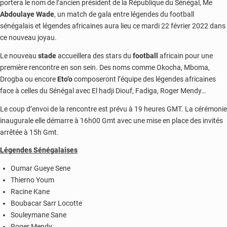
portera le nom de l’ancien président de la République du Sénégal, Me
Abdoulaye Wade
, un match de gala entre légendes du football
sénégalais et légendes africaines aura lieu ce mardi 22 février 2022 dans
ce nouveau joyau.
Le nouveau
stade
accueillera des stars du
football
africain pour une
première rencontre en son sein. Des noms comme Okocha, Mboma,
Drogba ou encore
Eto’o
composeront l’équipe des légendes africaines
face à celles du Sénégal avec El hadji Diouf, Fadiga, Roger Mendy…
Le coup d’envoi de la rencontre est prévu à 19 heures GMT. La cérémonie
inaugurale elle démarre à 16h00 Gmt avec une mise en place des invités
arrêtée à 15h Gmt.
Légendes Sénégalaises
Oumar Gueye Sene
Thierno Youm
Racine Kane
Boubacar Sarr Locotte
Souleymane Sane
Roger Mendy