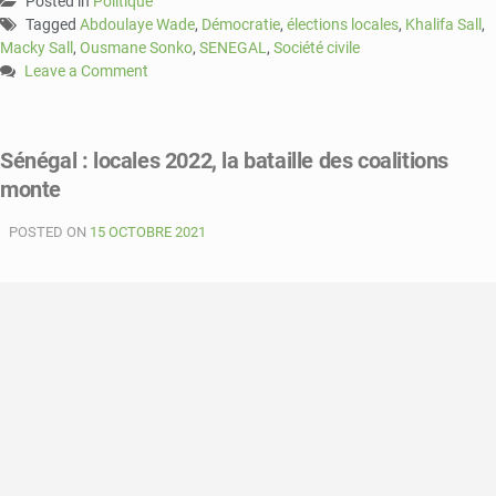
Posted in
Politique
Tagged
Abdoulaye Wade
,
Démocratie
,
élections locales
,
Khalifa Sall
,
Macky Sall
,
Ousmane Sonko
,
SENEGAL
,
Société civile
Leave a Comment
on
Sénégal
:
Sénégal : locales 2022, la bataille des coalitions
la
monte
société
civile
POSTED ON
dans
15 OCTOBRE 2021
le
trouble
de
l’opposition