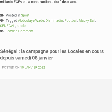
milliards FCFA et sa construction a duré deux ans.
Posted in
Sport
Tagged
Abdoulaye Wade
,
Diamniadio
,
Football
,
Macky Sall
,
SENEGAL
,
stade
Leave a Comment
on
Sénégal
:
Sénégal : la campagne pour les Locales en cours
le
depuis samedi 08 janvier
nouveau
stade
POSTED ON
portera
10 JANVIER 2022
le
nom
de
l’ancien
président
Abdoulaye
Wade