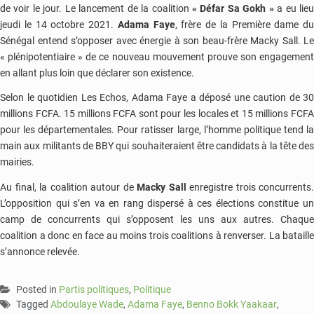
de voir le jour. Le lancement de la coalition
« Défar Sa Gokh »
a eu lieu
jeudi le 14 octobre 2021.
Adama Faye
, frère de la Première dame du
Sénégal entend s’opposer avec énergie à son beau-frère Macky Sall. Le
« plénipotentiaire » de ce nouveau mouvement prouve son engagement
en allant plus loin que déclarer son existence.
Selon le quotidien Les Echos, Adama Faye a déposé une caution de 30
millions FCFA. 15 millions FCFA sont pour les locales et 15 millions FCFA
pour les départementales. Pour ratisser large, l’homme politique tend la
main aux militants de BBY qui souhaiteraient être candidats à la tête des
mairies.
Au final, la coalition autour de
Macky Sall
enregistre trois concurrents.
L’opposition qui s’en va en rang dispersé à ces élections constitue un
camp de concurrents qui s’opposent les uns aux autres. Chaque
coalition a donc en face au moins trois coalitions à renverser. La bataille
s’annonce relevée.
Posted in
Partis politiques
,
Politique
Tagged
Abdoulaye Wade
,
Adama Faye
,
Benno Bokk Yaakaar
,