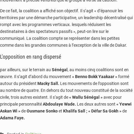
mouvement a précisé vendredi que le groupe a versé sa caution.
De ce fait, la coalition a affiché son objectif. Il s’agit « d’épanouir les
territoires par une démarche participative, un leadership décentralisé qui
rompt avec les programmes verticaux. lesquels réduisent les
destinataires à des spectateurs passifs », peut-on lire sur le
communiqué. La coalition compte se représenter dans les petites
comme dans les grandes communes à l’exception de la ville de Dakar.
L’opposition en rang dispersé
par ailleurs, sur le terrain au
Sénégal
, au moins cinq coalitions sont en
œuvre. Il s’agit d’abord du mouvement
« Benno Bokk Yaakaar »
formé
autour du président
Macky Sall.
Les mouvements de l’opposition sont
au nombre de quatre. En dehors du tout nouveau constitué de la société
civile, trois autres existent. Il s’agit de
« Wallu Sénégal »
avec pour
principale personnalité
Abdoulaye Wade.
Les deux autres sont
« Yewwi
Askan Wi »
de
Ousmane Sonko
et
Khalifa Sall ; «
Défar Sa Gokh »
de
Adama Faye.