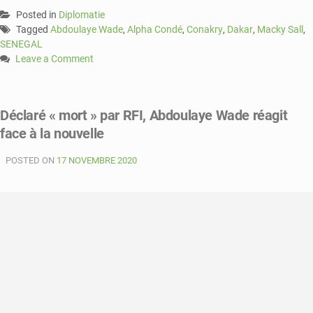
Posted in
Diplomatie
Tagged
Abdoulaye Wade
,
Alpha Condé
,
Conakry
,
Dakar
,
Macky Sall
,
SENEGAL
Leave a Comment
on
Sénégal-
Guinée
Déclaré « mort » par RFI, Abdoulaye Wade réagit
:
face à la nouvelle
Wade
tend
POSTED ON
la
17 NOVEMBRE 2020
main
à
Condé,
la
classe
politique
réagit