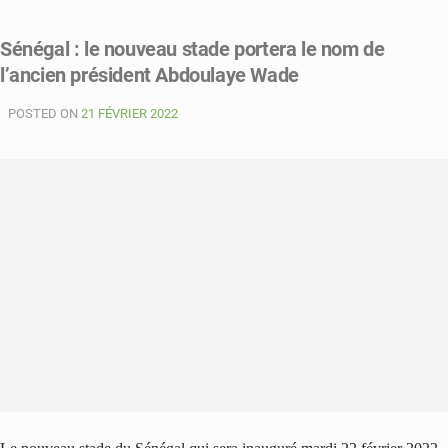
Inauguration
stade
Sénégal : le nouveau stade portera le nom de
du
l’ancien président Abdoulaye Wade
Sénégal
:
POSTED ON
match
21 FÉVRIER 2022
de
gala
entre
les
légendes
africaines
et
les
légendes
sénégalaises