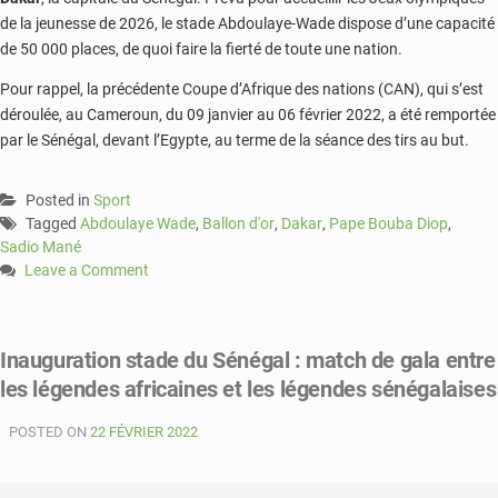
de la jeunesse de 2026, le stade Abdoulaye-Wade dispose d’une capacité
de 50 000 places, de quoi faire la fierté de toute une nation.
Pour rappel, la précédente Coupe d’Afrique des nations (CAN), qui s’est
déroulée, au Cameroun, du 09 janvier au 06 février 2022, a été remportée
par le Sénégal, devant l’Egypte, au terme de la séance des tirs au but.
Posted in
Sport
Tagged
Abdoulaye Wade
,
Ballon d'or
,
Dakar
,
Pape Bouba Diop
,
Sadio Mané
Leave a Comment
on
Sénégal
:
Inauguration stade du Sénégal : match de gala entre
geste
les légendes africaines et les légendes sénégalaises
de
Sadio
POSTED ON
Mané
22 FÉVRIER 2022
qui
honore