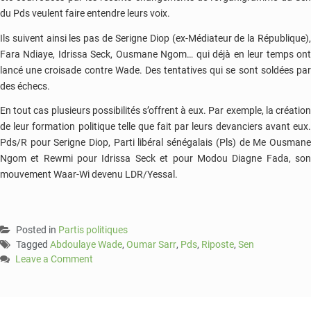
du Pds veulent faire entendre leurs voix.
Ils suivent ainsi les pas de Serigne Diop (ex-Médiateur de la République),
Fara Ndiaye, Idrissa Seck, Ousmane Ngom… qui déjà en leur temps ont
lancé une croisade contre Wade. Des tentatives qui se sont soldées par
des échecs.
En tout cas plusieurs possibilités s’offrent à eux. Par exemple, la création
de leur formation politique telle que fait par leurs devanciers avant eux.
Pds/R pour Serigne Diop, Parti libéral sénégalais (Pls) de Me Ousmane
Ngom et Rewmi pour Idrissa Seck et pour Modou Diagne Fada, son
mouvement Waar-Wi devenu LDR/Yessal.
Posted in
Partis politiques
Tagged
Abdoulaye Wade
,
Oumar Sarr
,
Pds
,
Riposte
,
Sen
Leave a Comment
on
Pds
: