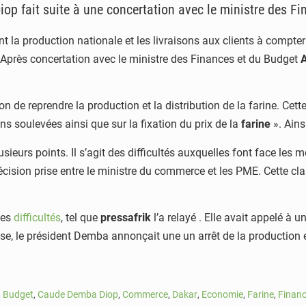
p fait suite à une concertation avec le ministre des F
nt la production nationale et les livraisons aux clients à compt
 Après concertation avec le ministre des Finances et du Budget
ion de reprendre la production et la distribution de la farine. C
s soulevées ainsi que sur la fixation du prix de la
farine
». Ains
lusieurs points. Il s’agit des difficultés auxquelles font face le
a décision prise entre le ministre du commerce et les PME. Cette c
ces
difficultés
, tel que
pressafrik
l’a relayé . Elle avait appelé à
se, le président Demba annonçait une un arrêt de la production e
,
Budget
,
Caude Demba Diop
,
Commerce
,
Dakar
,
Economie
,
Farine
,
Finan