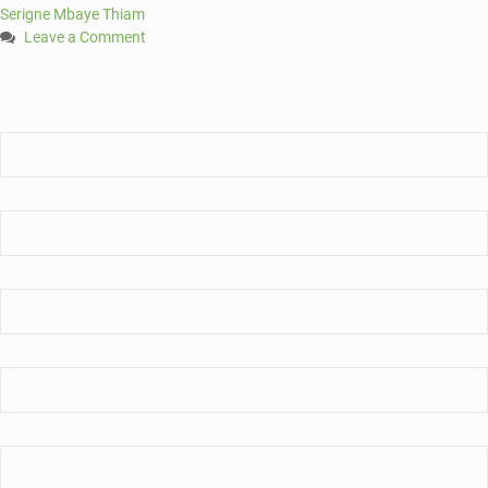
Serigne Mbaye Thiam
Leave a Comment
on
Le
Sénégal
investit
près
de
170
milliard
dans
la
construction
des
écoles