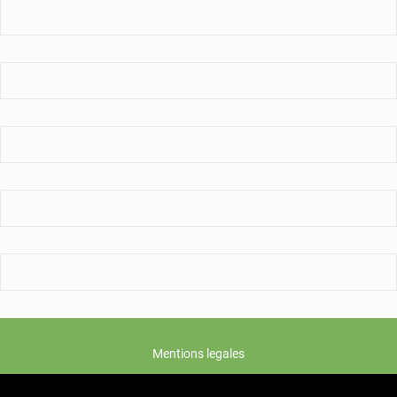
:
« le
chômage
est
partout »
Mentions legales