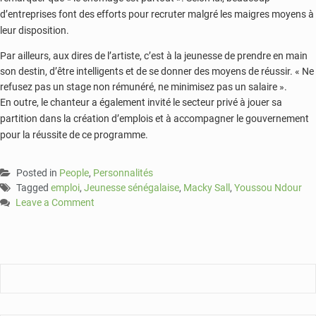
d’entreprises font des efforts pour recruter malgré les maigres moyens à
leur disposition.
Par ailleurs, aux dires de l’artiste, c’est à la jeunesse de prendre en main
son destin, d’être intelligents et de se donner des moyens de réussir. « Ne
refusez pas un stage non rémunéré, ne minimisez pas un salaire ».
En outre, le chanteur a également invité le secteur privé à jouer sa
partition dans la création d’emplois et à accompagner le gouvernement
pour la réussite de ce programme.
Posted in
People
,
Personnalités
Tagged
emploi
,
Jeunesse sénégalaise
,
Macky Sall
,
Youssou Ndour
Leave a Comment
on
Youssou
N’Dour
à
la
jeunesse
sénégalaise