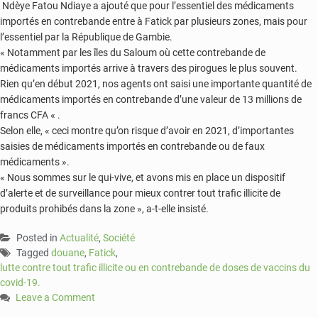
Ndèye Fatou Ndiaye a ajouté que pour l’essentiel des médicaments
importés en contrebande entre à Fatick par plusieurs zones, mais pour
l’essentiel par la République de Gambie.
« Notamment par les îles du Saloum où cette contrebande de
médicaments importés arrive à travers des pirogues le plus souvent.
Rien qu’en début 2021, nos agents ont saisi une importante quantité de
médicaments importés en contrebande d’une valeur de 13 millions de
francs CFA « .
Selon elle, « ceci montre qu’on risque d’avoir en 2021, d’importantes
saisies de médicaments importés en contrebande ou de faux
médicaments ».
« Nous sommes sur le qui-vive, et avons mis en place un dispositif
d’alerte et de surveillance pour mieux contrer tout trafic illicite de
produits prohibés dans la zone », a-t-elle insisté.
Posted in
Actualité
,
Société
Tagged
douane
,
Fatick
,
lutte contre tout trafic illicite ou en contrebande de doses de vaccins du
covid-19.
Leave a Comment
on