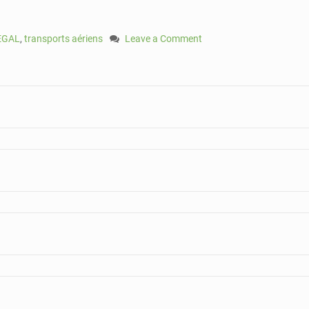
EGAL
,
transports aériens
Leave a Comment
on
Air
Sénégal
:
05
avions
pour
renforcer
la
flotte