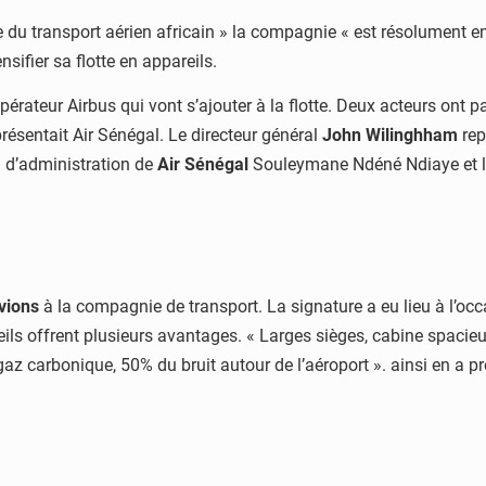
e du transport aérien africain » la compagnie « est résolument e
ifier sa flotte en appareils.
teur Airbus qui vont s’ajouter à la flotte. Deux acteurs ont par
présentait Air Sénégal. Le directeur général
John Wilinghham
rep
l d’administration de
Air Sénégal
Souleymane Ndéné Ndiaye et le
avions
à la compagnie de transport. La signature a eu lieu à l’o
ils offrent plusieurs avantages. « Larges sièges, cabine spacie
gaz carbonique, 50% du bruit autour de l’aéroport ». ainsi en a p