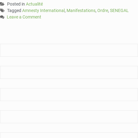
Posted in
Actualité
Tagged
Amnesty International
,
Manifestations
,
Ordre
,
SENEGAL
Leave a Comment
on
Sénégal
:
Amnesty
International
pointe
la
dégradation
du
maintien
de
l’ordre
lors
des
manifestations