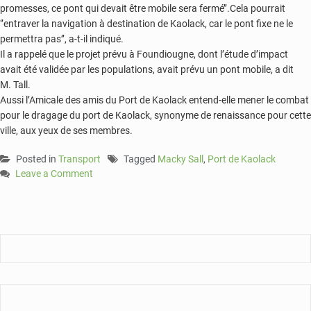
promesses, ce pont qui devait être mobile sera fermé’’.Cela pourrait
‘’entraver la navigation à destination de Kaolack, car le pont fixe ne le
permettra pas’’, a-t-il indiqué.
Il a rappelé que le projet prévu à Foundiougne, dont l’étude d’impact
avait été validée par les populations, avait prévu un pont mobile, a dit
M. Tall.
Aussi l’Amicale des amis du Port de Kaolack entend-elle mener le combat
pour le dragage du port de Kaolack, synonyme de renaissance pour cette
ville, aux yeux de ses membres.
Posted in
Transport
Tagged
Macky Sall
,
Port de Kaolack
Leave a Comment
on
Les
autorités
invitées
à
mener
à
terme
le