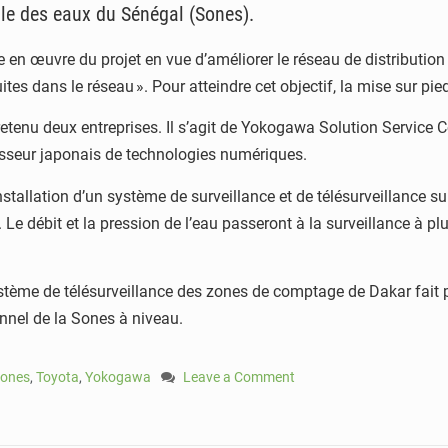
ale des eaux du Sénégal (Sones).
e en œuvre du projet en vue d’améliorer le réseau de distributio
tes dans le réseau ». Pour atteindre cet objectif, la mise sur pi
retenu deux entreprises. Il s’agit de Yokogawa Solution Service C
isseur japonais de technologies numériques.
installation d’un système de surveillance et de télésurveillance s
 débit et la pression de l’eau passeront à la surveillance à plus
système de télésurveillance des zones de comptage de Dakar fait 
onnel de la Sones à niveau.
ones
,
Toyota
,
Yokogawa
Leave a Comment
on
Dakar
: