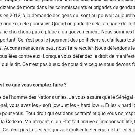
ne dizaine de morts dans les commissariats et brigades de gendarm
 en 2012, à la demande des gens qui sont au pouvoir aujourd’hui,
rsonne n’a été poursuivi. Quand on parle de cela, on parle de la
ous ne cherchons pas à plaire à un gouvernement. Nous sommes l
portant. Ce n’est pas le jugement des politiciens et d’ailleurs t
s. Aucune menace ne peut nous faire reculer. Nous défendons les
vous êtes contre eux. Lorsque vous défendez le droit de manifest
 loi qui le dit. Ce n’est pas à eux de nous dire ce que nous devon
st-ce que vous comptez faire ?
 de l’homme des Nations unies. Je vous assure que le Sénégal sera
l, vous avez les « soft low » et les « hard low ». Et les « hard lo
re pour vous. Tout droit qui est dans ce traité et que vous ne res
la Cedeao. Maintenant, si un Etat fait preuve d’irresponsabilité, 
Ce n’est pas la Cedeao qui va expulser le Sénégal de la Cedeao.