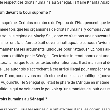
e respect des droits humains au Sénégal, l’affaire Khalifa Ababa
gom devant la Cour suprême ?
prême. Certains membres de l’Apr ou de l’Etat pensent que les O
première fois que les organismes de droits humains, y compris Am
s sous le régime de Macky Sall, donc ce n’est pas une nouveauté
ils ne l’ont fait. L’arrêté était devenu inattaquable et nous n’avio
maintenant les arguments juridiques pour l’attaquer. Et, nous allo
ationaux ratifiés par le Sénégal. Ces textes internationaux ont une
électoral ainsi que tous les textes internationaux. Il est malsain e
té. Les autorités s’accrochent à cet arrêté illégal pour empêche
outer. Donc, nous avons manifestement une classe politique (pou
 Aujourd’hui, le Sénégal qui était le phare de l’Afrique en matière
itique qui ne voit dans le pouvoir qu’une manière de jouir des 
roits humains au Sénégal ?
er rapport. Tous les jeunes qui ont été tués dans les commissaria