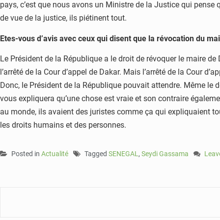
pays, c’est que nous avons un Ministre de la Justice qui pense qu
de vue de la justice, ils piétinent tout.
Etes-vous d’avis avec ceux qui disent que la révocation du mai
Le Président de la République a le droit de révoquer le maire de D
l’arrêté de la Cour d’appel de Dakar. Mais l’arrêté de la Cour d’
Donc, le Président de la République pouvait attendre. Même le dé
vous expliquera qu’une chose est vraie et son contraire également
au monde, ils avaient des juristes comme ça qui expliquaient tout
les droits humains et des personnes.
Posted in
Actualité
Tagged
SENEGAL
,
Seydi Gassama
Leav
on
Seydi
Gass
«La
class
polit