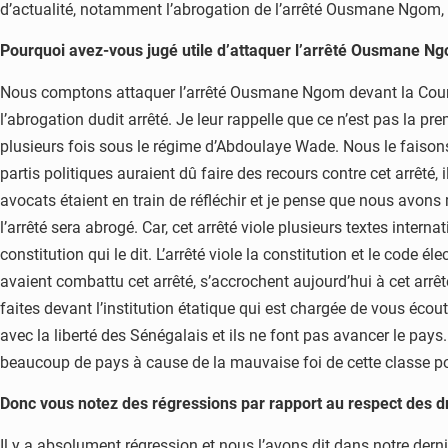
d’actualité, notamment l’abrogation de l’arrêté Ousmane Ngom, l
Pourquoi avez-vous jugé utile d’attaquer l’arrêté Ousmane N
Nous comptons attaquer l’arrêté Ousmane Ngom devant la Cour su
l’abrogation dudit arrêté. Je leur rappelle que ce n’est pas la 
plusieurs fois sous le régime d’Abdoulaye Wade. Nous le faison
partis politiques auraient dû faire des recours contre cet arrêté, 
avocats étaient en train de réfléchir et je pense que nous avons 
l’arrêté sera abrogé. Car, cet arrêté viole plusieurs textes intern
constitution qui le dit. L’arrêté viole la constitution et le code 
avaient combattu cet arrêté, s’accrochent aujourd’hui à cet arrê
faites devant l’institution étatique qui est chargée de vous éc
avec la liberté des Sénégalais et ils ne font pas avancer le pays.
beaucoup de pays à cause de la mauvaise foi de cette classe pol
Donc vous notez des régressions par rapport au respect des d
Il y a absolument régression et nous l’avons dit dans notre derni