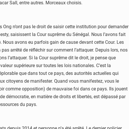
car Sall, entre autres. Morceaux choisis.
ng n’ont pas le droit de saisir cette institution pour demander
nesty, saisissent la Cour suprême du Sénégal. Nous l’avons fait
. Nous avons eu parfois gain de cause devant cette Cour. Les
ns pas arrêté de réfléchir sur comment l’attaquer. Depuis lors, nos
ns l’attaquer. Si la Cour suprême dit le droit, je pense que
 valeur supérieure sur toutes les lois nationales. C’est la
t déplorable que dans tout ce pays, des autorités actuelles qui
r aux citoyens de manifester. Quand vous manifestez, vous le
voir comme opposition) de mauvaise foi dans ce pays. Ils jouent
 de démocratie, en matière de droits et libertés, est dépassé par
ressources du pays.
ts depuis 2014 et personne n’a été arrêté. Le dernier policier