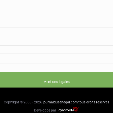
ferme
pour
les
18
supporters
sénégalais,
la
tension
monte
Mentions legales
Copyright © 2008 - 2026
journaldusenegal.com
tous droits reservés
Développé par