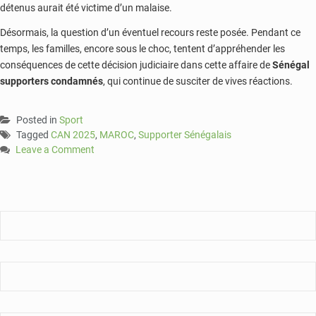
détenus aurait été victime d’un malaise.
Désormais, la question d’un éventuel recours reste posée. Pendant ce
temps, les familles, encore sous le choc, tentent d’appréhender les
conséquences de cette décision judiciaire dans cette affaire de
Sénégal
supporters condamnés
, qui continue de susciter de vives réactions.
Posted in
Sport
Tagged
CAN 2025
,
MAROC
,
Supporter Sénégalais
Leave a Comment
on
CAN
2025
:
03
mois
à
un
an
de
prison