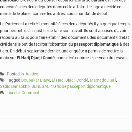
coaccusés des deux députés dans cette affaire. Le juge a décidé ce
mardi de le placer comme les autres, sous mandat de dépôt.
Le Parlement a retiré l’immunité à ces deux députés il y a quelque temps
pour permettre à la justice de faire son travail. Ils sont accusés d’avoir
recouru au faux pour faire établir des documents des documents d’état
civil dans le but de faciliter l’obtention du
passeport diplomatique
à des
tiers. En début septembre dernier, une enquête a permis de mettre la
main sur
El Hadj Djadji Condé
, considéré comme le cerveau du réseau.
Posted in
Justice
Tagged
Boubakar Biaye
,
El Hadj Djadji Condé
,
Mamadou Sall
,
Sadio Dansokho
,
SENEGAL
,
trafic de passeport diplomatique
Leave a Comment
on
Sénégal
:
Mamadou
Sall
et