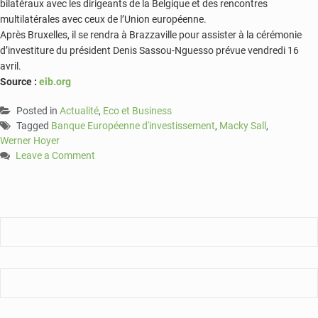
bilatéraux avec les dirigeants de la Belgique et des rencontres
multilatérales avec ceux de l’Union européenne.
Après Bruxelles, il se rendra à Brazzaville pour assister à la cérémonie
d’investiture du président Denis Sassou-Nguesso prévue vendredi 16
avril.
Source :
eib.org
Posted in
Actualité
,
Eco et Business
Tagged
Banque Européenne d'investissement
,
Macky Sall
,
Werner Hoyer
Leave a Comment
on
Macky
Sall
s’est
entretenu
avec
le
président
de
la