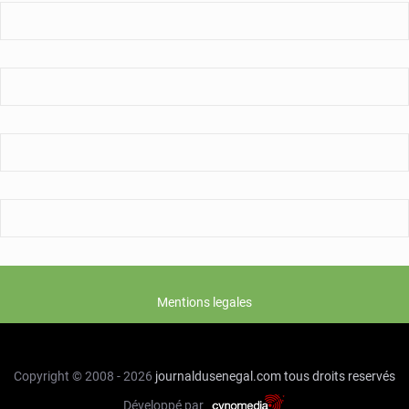
BEI
à
Bruxelles
Mentions legales
Copyright © 2008 - 2026
journaldusenegal.com
tous droits reservés
Développé par