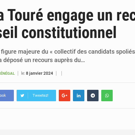
5 août 2026
Sénégal : les subventions à l’énergie bondissent à 729 milliards FCFA pour contenir les pri
 Touré engage un re
5 août 2026
Sénégal : le niveau du fleuve Sénégal poursuit sa montée à Podor, les autor
eil constitutionnel
5 août 2026
Sénégal : Ousmane Diagne prêtera serment le 11 août comme président 
5 août 2026
Pétrole : le Sénégal clarifie les revenus tirés du champ de Sangomar et réfute les accusati
figure majeure du « collectif des candidats spoliés
 a déposé un recours auprès du…
le:
8 janvier 2024
SÉNÉGAL
book
Tweetez!