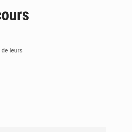
x des carburants et de l’électricité
cours
ités appellent à la vigilance
du Conseil constitutionnel
ons sur un faible retour financier
 de leurs