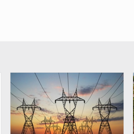
© RTS