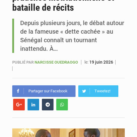
bataille de récits
Sénégal : Ousmane Diagne prêtera serment le 11 août comme président du Conseil constitutionnel
Depuis plusieurs jours, le débat autour
de la fameuse « dette cachée » au
Sénégal connaît un tournant
inattendu. À…
le:
19 juin 2026
PUBLIÉ PAR
NARCISSE OUEDRAOGO
Partager sur Facebook
Tweetez!