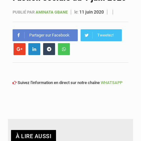
le:
11 juin 2020
PUBLIÉ PAR
AMINATA GBANE
Le vice-président de la Banque mondiale, Ousmane Diagana, est en visite au Sénégal
Partager sur Facebook
Tweetez!
Suivez l'information en direct sur notre chaîne
WHATSAPP
À LIRE AUSSI