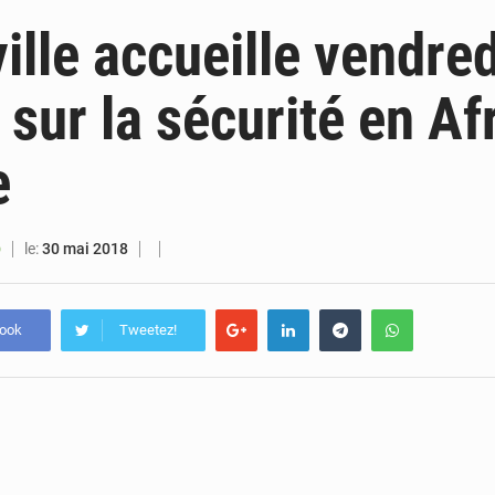
6 août 2026
Sénégal : la presse salue le nouvel appui financier 
ille accueille vendre
5 août 2026
Sénégal : les subventions à l’énergie bondissent à 729 milliards FCFA pour contenir les pri
 sur la sécurité en Af
5 août 2026
Sénégal : le niveau du fleuve Sénégal poursuit sa montée à Podor, les autor
e
5 août 2026
Sénégal : Ousmane Diagne prêtera serment le 11 août comme président 
le:
30 mai 2018
O
book
Tweetez!