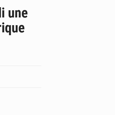
de la Banque mondiale
di une
x des carburants et de l’électricité
rique
ités appellent à la vigilance
du Conseil constitutionnel