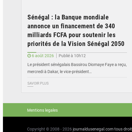
Sénégal : la Banque mondiale
annonce un financement de 340
milliards FCFA pour soutenir les
priorités de la Vision Sénégal 2050
6 août 2026
Publié à 10h12
Le président sénégalais Bassirou Diomaye Faye a reçu,
mercredi à Dakar, le vice-président…
SAVOIR PLUS
Mentions legales
Copyright © 2008 - 2026
journaldusenegal.com
tous droi