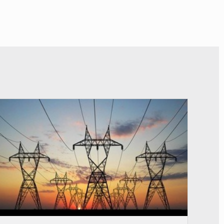
© RTS