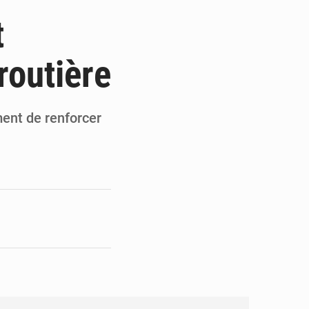
de la Banque mondiale
t
x des carburants et de l’électricité
routière
ités appellent à la vigilance
du Conseil constitutionnel
ent de renforcer