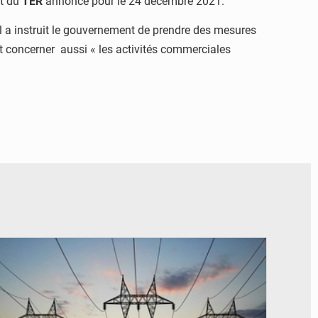
nt du
TER
annoncé pour le 24 décembre 2021.
all a instruit le gouvernement de prendre des mesures
nt concerner aussi « les activités commerciales
© RTS