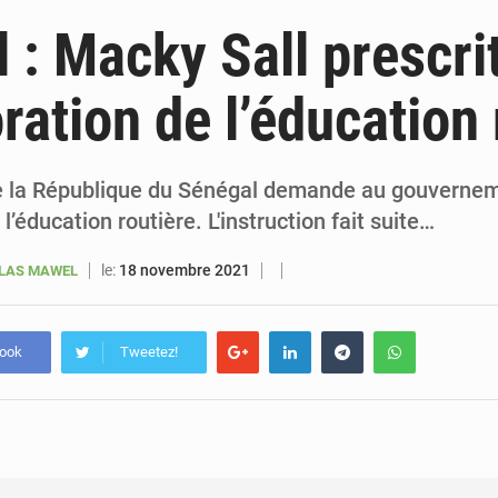
6 août 2026
Sénégal : la presse salue le nouvel appui financier 
 : Macky Sall prescri
5 août 2026
Sénégal : les subventions à l’énergie bondissent à 729 milliards FCFA pour contenir les pri
oration de l’éducation 
5 août 2026
Sénégal : le niveau du fleuve Sénégal poursuit sa montée à Podor, les autor
5 août 2026
Sénégal : Ousmane Diagne prêtera serment le 11 août comme président 
e la République du Sénégal demande au gouvernem
l’éducation routière. L'instruction fait suite…
le:
18 novembre 2021
OLAS MAWEL
book
Tweetez!