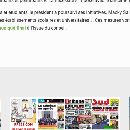
urbains et périurbains ». La nécessité s’impose avec le lanceme
 et étudiants, le président a poursuivi ses initiatives. Macky S
es établissements scolaires et universitaires ». Ces mesures vo
niqué final
à l’issue du conseil.
© Image d'illustration