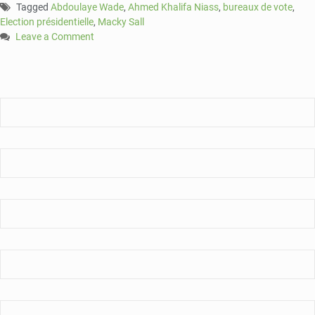
Tagged
Abdoulaye Wade
,
Ahmed Khalifa Niass
,
bureaux de vote
,
Election présidentielle
,
Macky Sall
Leave a Comment
on
Présidentielle
au
Sénégal:
Ahmed
Khalifa
Niass
lobe
Abdoulaye
Wade