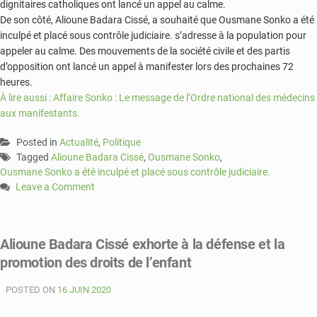
dignitaires catholiques ont lancé un appel au calme.
De son côté, Alioune Badara Cissé, a souhaité que Ousmane Sonko a été
inculpé et placé sous contrôle judiciaire. s’adresse à la population pour
appeler au calme. Des mouvements de la société civile et des partis
d’opposition ont lancé un appel à manifester lors des prochaines 72
heures.
À lire aussi : Affaire Sonko : Le message de l’Ordre national des médecins
aux manifestants.
Posted in
Actualité
,
Politique
Tagged
Alioune Badara Cissé
,
Ousmane Sonko
,
Ousmane Sonko a été inculpé et placé sous contrôle judiciaire.
Leave a Comment
on
Ousmane
Sonko
Alioune Badara Cissé exhorte à la défense et la
a
promotion des droits de l’enfant
été
inculpé
POSTED ON
et
16 JUIN 2020
placé