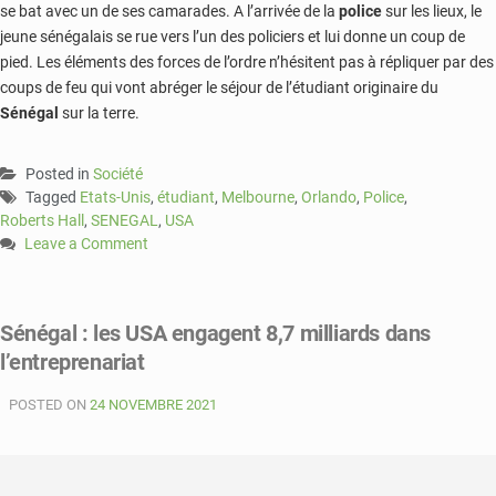
se bat avec un de ses camarades. A l’arrivée de la
police
sur les lieux, le
jeune sénégalais se rue vers l’un des policiers et lui donne un coup de
pied. Les éléments des forces de l’ordre n’hésitent pas à répliquer par des
coups de feu qui vont abréger le séjour de l’étudiant originaire du
Sénégal
sur la terre.
Posted in
Société
Tagged
Etats-Unis
,
étudiant
,
Melbourne
,
Orlando
,
Police
,
Roberts Hall
,
SENEGAL
,
USA
Leave a Comment
on
USA
:
Sénégal : les USA engagent 8,7 milliards dans
un
l’entreprenariat
étudiant
sénégalais
POSTED ON
de
24 NOVEMBRE 2021
18
ans
abattu