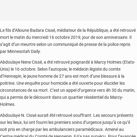
Le fils d’Alioune Badara Cissé, médiateur de la République, a été retrouvé
mort le matin du mercredi 16 octobre 2019, jour de son anniversaire. Il
s’agit d’un meurtre selon un communiqué de presse de la police repris
par Minnesotah Daily.
Abdoulaye Nene Cissé, a été retrouvé poignardé à Marcy Holmes (Etats-
Unis) le 16 octobre. Selon l’autopsie, le médecin légiste du comte
d’Hennepin, le jeune homme de 27 ans est mort d’une blessure à la
poitrine. Une enquête pour homicide a été ouverte pour élucider les
circonstances de sa mort. C’est un appel d’urgence vers 4h 30 du matin,
qui a permis de le découvrir dans un quartier résidentiel du Marcy-
Holmes.
Abdoulaye N. Cissé aurait été retrouvé souffrant. Les secours présents
sur les lieux, lui ont fourni les premiers soins d’urgence jusqu’à ce qu’il
soit pris en charge par les ambulanciers paramédicaux. Amené au
Centre médical du Comté de Hennepin, il n’a pas survécu. Pour l’avancée