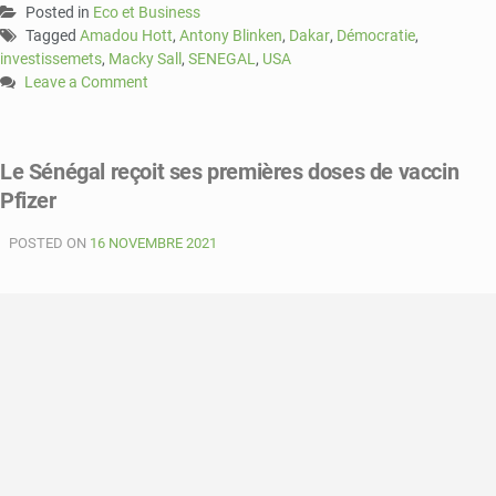
Posted in
Eco et Business
Tagged
Amadou Hott
,
Antony Blinken
,
Dakar
,
Démocratie
,
investissemets
,
Macky Sall
,
SENEGAL
,
USA
Leave a Comment
on
Dakar
:
Le Sénégal reçoit ses premières doses de vaccin
le
Pfizer
Sénégal
et
POSTED ON
les
16 NOVEMBRE 2021
USA
signent
un
partenariat
d’un
milliard
de
dollars