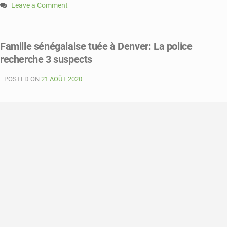
Leave a Comment
on
Vaccination
anti
Famille sénégalaise tuée à Denver: La police
Covid
recherche 3 suspects
:
les
POSTED ON
USA
21 AOÛT 2020
accordent
1.1
milliard
Fcfa
supplémentaire
au
Sénégal