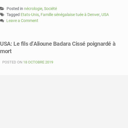
Posted in
nécrologie
,
Société
Tagged
Etats-Unis
,
Famille sénégalaise tuée à Denver
,
USA
Leave a Comment
on
USA:
Une
USA: Le fils d’Alioune Badara Cissé poignardé à
famille
mort
sénégalaise
de
POSTED ON
5
18 OCTOBRE 2019
membres
meurt
dans
un
incendie
criminel
à
Denver