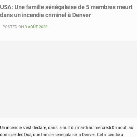
sénégalaise
USA: Une famille sénégalaise de 5 membres meurt
tuée
dans un incendie criminel à Denver
à
Denver:
POSTED ON
La
9 AOÛT 2020
police
recherche
3
suspects
Un incendie s’est déclaré, dans la nuit du mardi au mercredi 05 août, au
domicile des Diol, une famille sénégalaise, à Denver. Cet incendie a