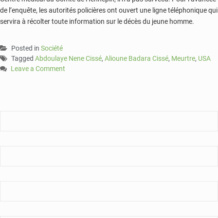
de l’enquête, les autorités policières ont ouvert une ligne téléphonique qui
servira à récolter toute information sur le décès du jeune homme.
Posted in
Société
Tagged
Abdoulaye Nene Cissé
,
Alioune Badara Cissé
,
Meurtre
,
USA
Leave a Comment
on
USA:
Le
fils
d’Alioune
Badara
Cissé
poignardé
à
mort