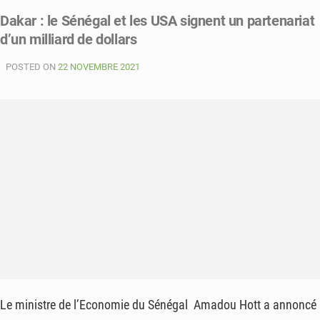
:
Dakar : le Sénégal et les USA signent un partenariat
les
d’un milliard de dollars
USA
engagent
POSTED ON
8,7
22 NOVEMBRE 2021
milliards
dans
l’entreprenariat
Le ministre de l’Economie du Sénégal Amadou Hott a annoncé