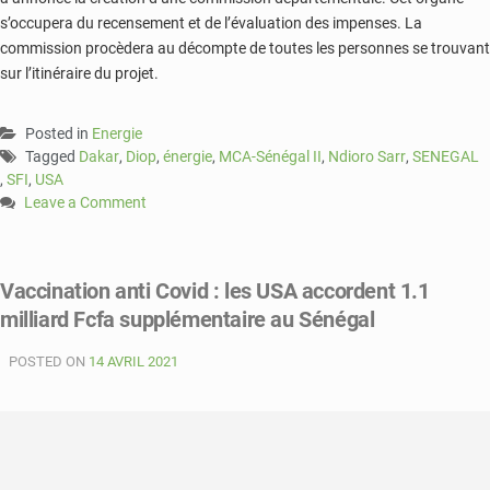
s’occupera du recensement et de l’évaluation des impenses. La
commission procèdera au décompte de toutes les personnes se trouvant
sur l’itinéraire du projet.
Posted in
Energie
Tagged
Dakar
,
Diop
,
énergie
,
MCA-Sénégal II
,
Ndioro Sarr
,
SENEGAL
,
SFI
,
USA
Leave a Comment
on
Dakar
:
Vaccination anti Covid : les USA accordent 1.1
projet
milliard Fcfa supplémentaire au Sénégal
MCA-
Sénégal
POSTED ON
II,
14 AVRIL 2021
l’indemnisation
se
prépare