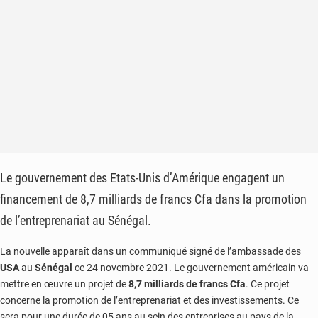
par
la
police
Le gouvernement des Etats-Unis d’Amérique engagent un
financement de 8,7 milliards de francs Cfa dans la promotion
de l’entreprenariat au Sénégal.
La nouvelle apparaît dans un communiqué signé de l’ambassade des
USA
au
Sénégal
ce 24 novembre 2021. Le gouvernement américain va
mettre en œuvre un projet de
8,7 milliards de francs Cfa
. Ce projet
concerne la promotion de l’entreprenariat et des investissements. Ce
sera pour une durée de 05 ans au sein des entreprises au pays de la