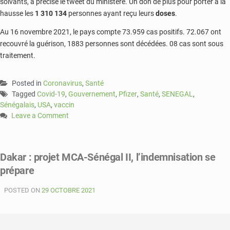
solvants, a précisé le tweet du ministère. Un don de plus pour porter à la
hausse les
1 310 134
personnes ayant reçu leurs
doses
.
Au 16 novembre 2021, le pays compte 73.959 cas positifs. 72.067 ont
recouvré la guérison, 1883 personnes sont décédées. 08 cas sont sous
traitement.
Posted in
Coronavirus
,
Santé
Tagged
Covid-19
,
Gouvernement
,
Pfizer
,
Santé
,
SENEGAL
,
Sénégalais
,
USA
,
vaccin
Leave a Comment
on
Le
Sénégal
Dakar : projet MCA-Sénégal II, l’indemnisation se
reçoit
prépare
ses
premières
POSTED ON
doses
29 OCTOBRE 2021
de
vaccin
Pfizer