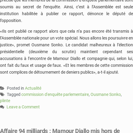
soumis au secret de l’enquête. Ainsi, c’est à l’Assemblée est seule
institution habilitée à publier ce rapport, dénonce le député de
l’opposition.
«Ils ont publié ce rapport alors que cela n’a pas encore été transmis à
l’Assemblée nationale pour un vote spécial. Nous allons les poursuivre en
justice», promet Ousmane Sonko. Le candidat malheureux à l’élection
présidentielle (deuxième du scrutin) maintient cependant ses
accusations à l’encontre de Mamour Diallo et compagnie qui, selon lui,
ont fait du faux et usage de faux. «Et les membres de cette commission
sont complices de détournement de deniers publics», a-t-il ajouté.
Posted in
Actualité
Tagged
commission d'enquête parlementaire
,
Ousmane Sonko
,
plinte
Leave a Comment
on
Affaire
des
Affaire 94 milliards : Mamour Diallo mis hors de
94