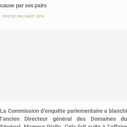
cause par ses pairs
milliards
:
POSTED ON
Ousmane
2 AOÛT 2019
Sonko
veut
porter
plainte
contre
la
commission
d’enquête
parlementaire
La Commission d’enquête parlementaire a blanchi
l’ancien Directeur général des Domaines du
Sénégal, Mamour Diallo. Cela fait suite à l’affaire