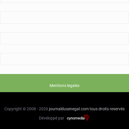
rapport
de
l’ARMP
Mentions legales
Copyright © 2008 - 2026
journaldusenegal.com
tous droits reservés
Développé par