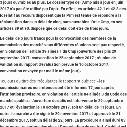
3 jours ouvrables au plus. Le dossier type de l’Armp mis à jour en juin
2017 n’a pas été utilisé par l’Apix. En effet, les articles 42.1 et 42.3 des
Ic relatif au recours disposent que la Prm est tenue de répondre à la
réclamation dans un délai de cinq jours ouvrables. Or le Cmp, en ses
articles 89 et 90, dispose que ce délai doit être de trois jours.
Le délai de 5 jours francs pour la convocation des membres de la
commission des marchés aux différentes réunions n’est pas respecté,
en violation de l’article 39 alinéa 1 du Cmp (ouverture des plis 29
septembre 2017- convocation le 25 septembre 2017 ; réunion de
validation du rapport d’évaluation prévue le 10 octobre 2017,
convocation envoyée par mail le même jour)
».
Toujours au titre des irrégularités, le rapport stipule ceci «
les
soumissionnaires non retenues ont été informés 17 jours après
l’attribution provisoire, en violation de l’article 84 alinéa 3 du Code des
marchés publics.
L’ouverture des plis est intervenue le 29 septembre
2017 et l’évaluation le 10 octobre 2017, soit un délai de 11 jours. En
outre, le marché a été signé le 29 novembre 2017 et approuvé le 21
décembre 2017, soit un délai de 22 jours. La procédure a ainsi duré 83
jours entre l’ouverture des plis et l’approbation du con­trat. Ce délai est