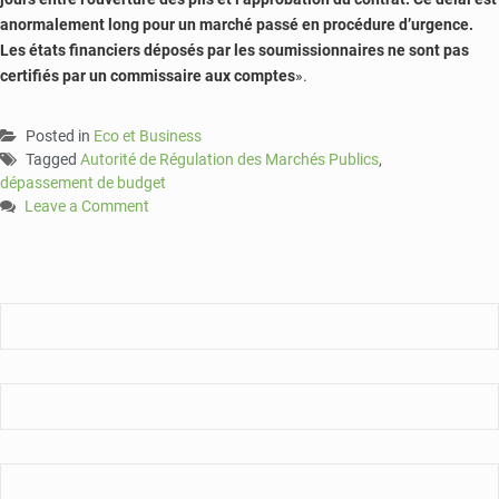
anormalement long pour un mar­ché passé en procédure d’urgence.
Les états financiers déposés par les soumissionnaires ne sont pas
certifiés par un commissaire aux comptes
».
Posted in
Eco et Business
Tagged
Autorité de Régulation des Marchés Publics
,
dépassement de budget
Leave a Comment
on
Un
dépassement
de
budget
plus
de
2
milliards
dénoncés
par
le