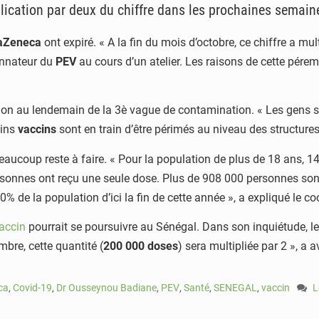
tiplication par deux du chiffre dans les prochaines semain
raZeneca
ont expiré. « A la fin du mois d’octobre, ce chiffre a m
onnateur du
PEV
au cours d’un atelier. Les raisons de cette pére
ion au lendemain de la 3è vague de contamination. « Les gens se 
ains
vaccins
sont en train d’être périmés au niveau des structure
on, beaucoup reste à faire. « Pour la population de plus de 18 an
ersonnes ont reçu une seule dose. Plus de 908 000 personnes son
 de la population d’ici la fin de cette année », a expliqué le c
accin
pourrait se poursuivre au Sénégal. Dans son inquiétude, le D
bre, cette quantité (
200 000 doses
) sera multipliée par 2 », a a
ca
,
Covid-19
,
Dr Ousseynou Badiane
,
PEV
,
Santé
,
SENEGAL
,
vaccin
L
o
C