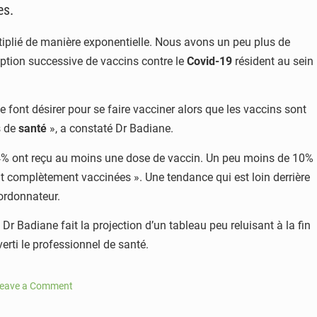
es.
ultiplié de manière exponentielle. Nous avons un peu plus de
mption successive de vaccins contre le
Covid-19
résident au sein
font désirer pour se faire vacciner alors que les vaccins sont
s de
santé
», a constaté Dr Badiane.
s, 14% ont reçu au moins une dose de vaccin. Un peu moins de 10%
t complètement vaccinées ». Une tendance qui est loin derrière
oordonnateur.
r Badiane fait la projection d’un tableau peu reluisant à la fin
verti le professionnel de santé.
eave a Comment
n
ovid-