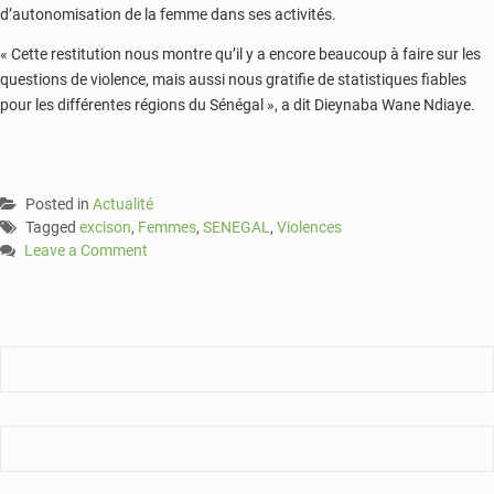
d’autonomisation de la femme dans ses activités.
« Cette restitution nous montre qu’il y a encore beaucoup à faire sur les
questions de violence, mais aussi nous gratifie de statistiques fiables
pour les différentes régions du Sénégal », a dit Dieynaba Wane Ndiaye.
Posted in
Actualité
Tagged
excison
,
Femmes
,
SENEGAL
,
Violences
Leave a Comment
on
Violence
basée
sur
le
genre
:
68
%
des