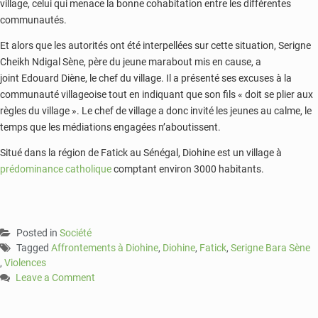
village, celui qui menace la bonne cohabitation entre les différentes
communautés.
Et alors que les autorités ont été interpellées sur cette situation, Serigne
Cheikh Ndigal Sène, père du jeune marabout mis en cause, a
joint Edouard Diène, le chef du village. Il a présenté ses excuses à la
communauté villageoise tout en indiquant que son fils « doit se plier aux
règles du village ». Le chef de village a donc invité les jeunes au calme, le
temps que les médiations engagées n’aboutissent.
Situé dans la région de Fatick au Sénégal, Diohine est un village à
prédominance catholique
comptant environ 3000 habitants.
Posted in
Société
Tagged
Affrontements à Diohine
,
Diohine
,
Fatick
,
Serigne Bara Sène
,
Violences
Leave a Comment
on
Sénégal