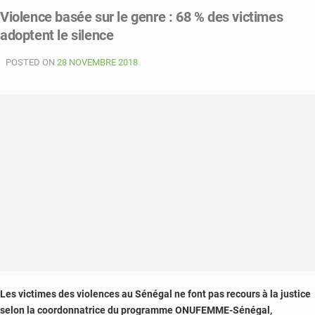
:
Violence basée sur le genre : 68 % des victimes
un
adoptent le silence
marabout
crée
POSTED ON
la
28 NOVEMBRE 2018
polémique
en
voulant
islamiser
les
catholiques
de
Diohine
Les victimes des violences au Sénégal ne font pas recours à la justice
selon la coordonnatrice du programme ONUFEMME-Sénégal,