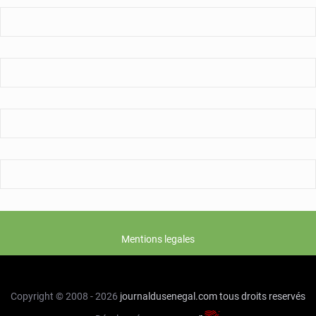
victimes
adoptent
le
silence
Mentions legales
Copyright © 2008 - 2026
journaldusenegal.com
tous droits reservés