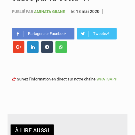
le:
18 mai 2020
PUBLIÉ PAR
AMINATA GBANE
Sénégal : Ousmane Diagne prêtera serment le 11 août comme président du Conseil constitutionnel
Partager sur Facebook
Tweetez!
Suivez l'information en direct sur notre chaîne
WHATSAPP
À LIRE AUSSI