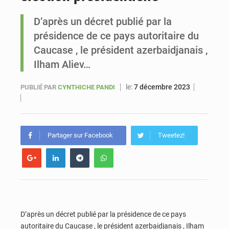
D’après un décret publié par la
Le vice-président de la Banque mondiale, Ousmane Diagana, est en visite au Sénégal
présidence de ce pays autoritaire du
Caucase , le président azerbaidjanais ,
Ilham Aliev…
le:
7 décembre 2023
PUBLIÉ PAR
CYNTHICHE PANDI
Partager sur Facebook
Tweetez!
D’après un décret publié
par la présidence de ce pays
autoritaire du Caucase , le président azerbaidjanais , Ilham