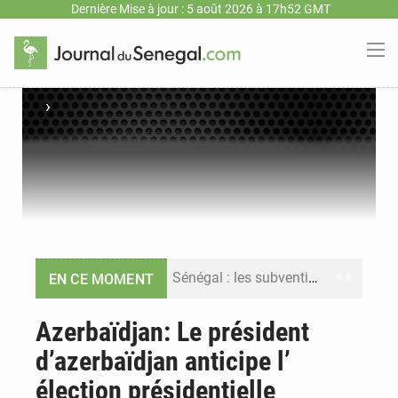
Dernière Mise à jour : 5 août 2026 à 17h52 GMT
›
Sénégal : les subventions à l’énergie bondissent à 729 milliards FCFA pour contenir les prix des carburants et de l’électricité
EN CE MOMENT
Sénégal : le niveau du fleuve Sénégal poursuit sa montée à Podor, les autorités appellent à la vigilance
Azerbaïdjan: Le président
d’azerbaïdjan anticipe l’
Sénégal : Ousmane Diagne prêtera serment le 11 août comme président du Conseil constitutionnel
élection présidentielle
Pétrole : le Sénégal clarifie les revenus tirés du champ de Sangomar et réfute les accusations sur un faible retour financier