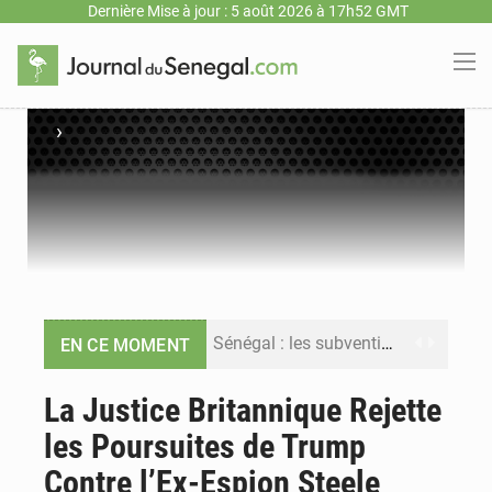
Dernière Mise à jour : 5 août 2026 à 17h52 GMT
›
Sénégal : les subventions à l’énergie bondissent à 729 milliards FCFA pour contenir les prix des carburants et de l’électricité
EN CE MOMENT
Sénégal : le niveau du fleuve Sénégal poursuit sa montée à Podor, les autorités appellent à la vigilance
La Justice Britannique Rejette
les Poursuites de Trump
Sénégal : Ousmane Diagne prêtera serment le 11 août comme président du Conseil constitutionnel
Contre l’Ex-Espion Steele
Pétrole : le Sénégal clarifie les revenus tirés du champ de Sangomar et réfute les accusations sur un faible retour financier