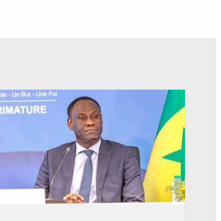
© RTS