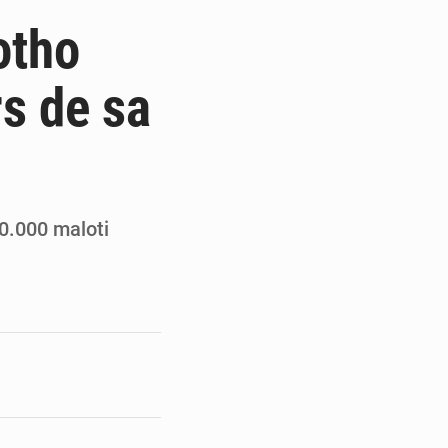
ités appellent à la vigilance
otho
du Conseil constitutionnel
rs de sa
ons sur un faible retour financier
st en visite au Sénégal
0.000 maloti