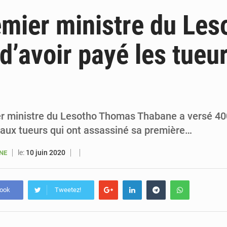
5 août 2026
Sénégal : le niveau du fleuve Sénégal poursuit sa montée à Podor, les autor
emier ministre du Les
5 août 2026
Sénégal : Ousmane Diagne prêtera serment le 11 août comme président 
d’avoir payé les tueu
5 août 2026
Pétrole : le Sénégal clarifie les revenus tirés du champ de Sangomar et réfute les accusati
5 août 2026
Le vice-président de la Banque mondiale, Ousmane Diagana, e
er ministre du Lesotho Thomas Thabane a versé 40
 aux tueurs qui ont assassiné sa première…
le:
10 juin 2020
ANE
book
Tweetez!