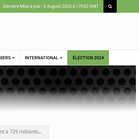
Dernière Mise à jour : 5 August 2026 à 17h52 GMT
SIERS
INTERNATIONAL
ÉLECTION 2024
x des carburants et de l’électricité