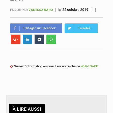
le:
25 octobre 2019
PUBLIÉ PAR
VANESSA BAHO
Sénégal : Ousmane Diagne prêtera serment le 11 août comme président du Conseil constitutionnel
Partager sur Facebook
Tweetez!
Suivez l'information en direct sur notre chaîne
WHATSAPP
À LIRE AUSSI