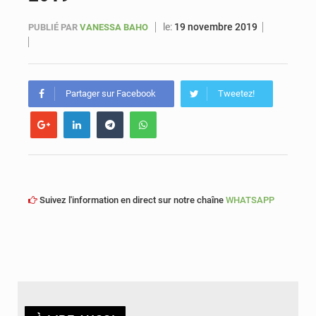
le:
19 novembre 2019
PUBLIÉ PAR
VANESSA BAHO
Sénégal : Ousmane Diagne prêtera serment le 11 août comme président du Conseil constitutionnel
Partager sur Facebook
Tweetez!
Suivez l'information en direct sur notre chaîne
WHATSAPP