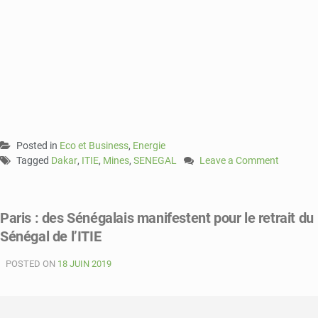
Posted in
Eco et Business
,
Energie
Tagged
Dakar
,
ITIE
,
Mines
,
SENEGAL
Leave a Comment
on
Le
Sénégal
Paris : des Sénégalais manifestent pour le retrait du
accueille
Sénégal de l’ITIE
la
9e
POSTED ON
18 JUIN 2019
conférence
mondiale
de
l’ITIE