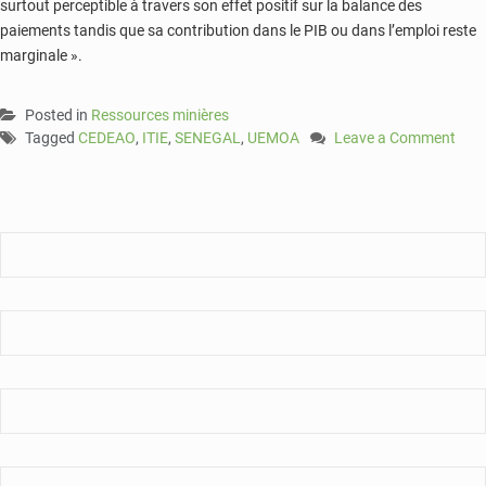
surtout perceptible à travers son effet positif sur la balance des
paiements tandis que sa contribution dans le PIB ou dans l’emploi reste
marginale ».
Posted in
Ressources minières
Tagged
CEDEAO
,
ITIE
,
SENEGAL
,
UEMOA
Leave a Comment
on
Plus
de
126
milliards
FCFA
générés
par
le
secteur
extractif
en
2017