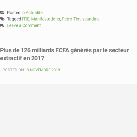
Posted in
Actualité
Tagged
ITIE
,
Manifestations
,
Petro-Tim
,
scandale
Leave a Comment
on
Paris
:
Plus de 126 milliards FCFA générés par le secteur
des
extractif en 2017
Sénégalais
manifestent
POSTED ON
pour
19 NOVEMBRE 2018
le
retrait
du
Sénégal
de
l’ITIE