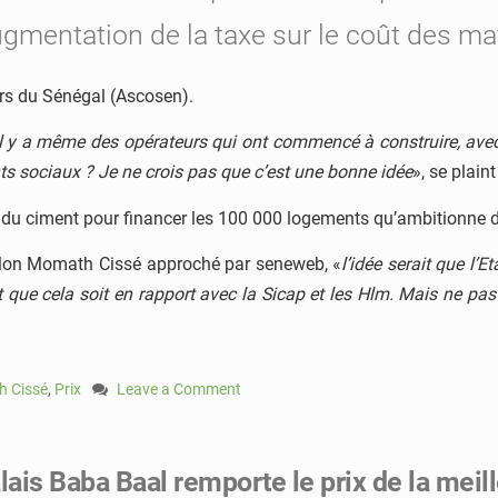
ugmentation de la taxe sur le coût des ma
rs du Sénégal (Ascosen).
l y a même des opérateurs qui ont commencé à construire, avec l
ts sociaux ? Je ne crois pas que c’est une bonne idée
», se plain
ix du ciment pour financer les 100 000 logements qu’ambitionne 
. Selon Momath Cissé approché par seneweb, «
l’idée serait que l’
t que cela soit en rapport avec la Sicap et les Hlm. Mais ne pas
 Cissé
,
Prix
Leave a Comment
on
Hausse
du
is Baba Baal remporte le prix de la meil
prix