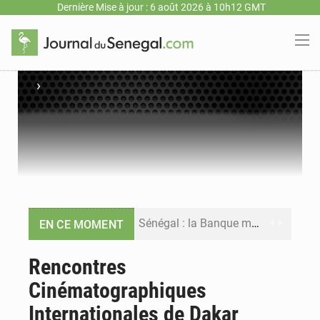
Dernière Mise à jour : 6 août 2026 à 10h12 GMT
›
Sénégal : la Banque mondiale annonce un financement de 340 milliards FCFA pour soutenir les priorités de la Vision Sénégal 2050
EN CE MOMENT
Sénégal : la presse salue le nouvel appui financier de la Banque mondiale
Rencontres
Cinématographiques
Sénégal : les subventions à l’énergie bondissent à 729 milliards FCFA pour contenir les prix des carburants et de l’électricité
Internationales de Dakar
Sénégal : le niveau du fleuve Sénégal poursuit sa montée à Podor, les autorités appellent à la vigilance