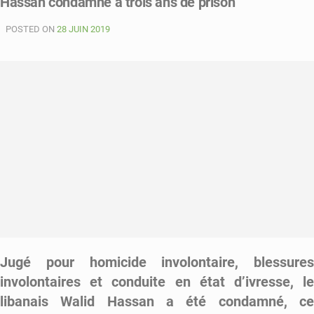
Hassan condamné à trois ans de prison
an
POSTED ON
de
28 JUIN 2019
prison
ferme
pour
Serigne
Diop
Jugé pour homicide involontaire, blessures
involontaires et conduite en état d’ivresse, le
libanais Walid Hassan a été condamné, ce