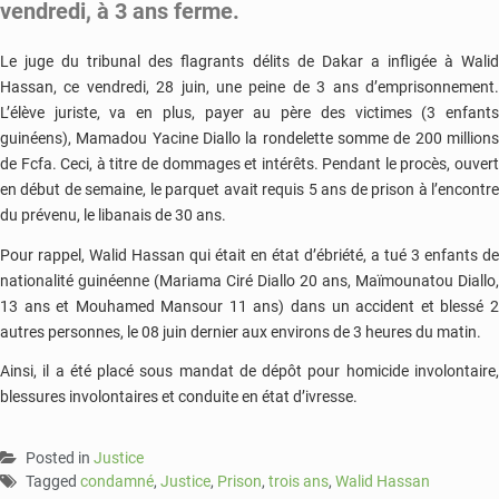
vendredi, à 3 ans ferme.
Le juge du tribunal des flagrants délits de Dakar a infligée à Walid
Hassan, ce vendredi, 28 juin, une peine de 3 ans d’emprisonnement.
L’élève juriste, va en plus, payer au père des victimes (3 enfants
guinéens), Mamadou Yacine Diallo la rondelette somme de 200 millions
de Fcfa. Ceci, à titre de dommages et intérêts. Pendant le procès, ouvert
en début de semaine, le parquet avait requis 5 ans de prison à l’encontre
du prévenu, le libanais de 30 ans.
Pour rappel, Walid Hassan qui était en état d’ébriété, a tué 3 enfants de
nationalité guinéenne (Mariama Ciré Diallo 20 ans, Maïmounatou Diallo,
13 ans et Mouhamed Mansour 11 ans) dans un accident et blessé 2
autres personnes, le 08 juin dernier aux environs de 3 heures du matin.
Ainsi, il a été placé sous mandat de dépôt pour homicide involontaire,
blessures involontaires et conduite en état d’ivresse.
Posted in
Justice
Tagged
condamné
,
Justice
,
Prison
,
trois ans
,
Walid Hassan