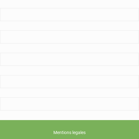
1066
détenus
Mentions legales