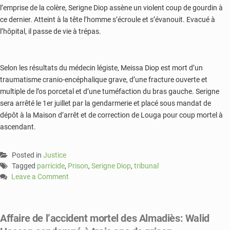
l’emprise de la colère, Serigne Diop assène un violent coup de gourdin à
ce dernier. Atteint à la tête l’homme s’écroule et s’évanouit. Evacué à
l’hôpital, il passe de vie à trépas.
Selon les résultats du médecin légiste, Meissa Diop est mort d’un
traumatisme cranio-encéphalique grave, d’une fracture ouverte et
multiple de l’os porcetal et d’une tuméfaction du bras gauche. Serigne
sera arrêté le 1er juillet par la gendarmerie et placé sous mandat de
dépôt à la Maison d’arrêt et de correction de Louga pour coup mortel à
ascendant.
Posted in
Justice
Tagged
parricide
,
Prison
,
Serigne Diop
,
tribunal
Leave a Comment
on
Parricide
à
Affaire de l’accident mortel des Almadiès: Walid
Louga:
un