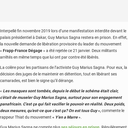
Interpellé fin novembre 2019 lors d’une manifestation interdite devant le
palais présidentiel à Dakar, Guy Marius Sagna restera en prison. En effet,
la nouvelle demande de libération provisoire du leader du mouvement
«
Frapp-France Dégage
» a été rejetée ce 21 janvier. Deux militants
arrêtés en même temps que lui ont par contre été libérés.
La colère pour les partisans de l’activiste Guy Marius Sagna. Pour eux, la
décision des juges de le maintenir en détention, tout en libérant ses
camarades, est bien le signe qu’il dérange.
«
Les masques sont tombés, depuis le début le schéma était clair,
c’était de museler Guy Marius Sagna, surtout pour son engagement
panafricain. C’est ça qui fait vaciller le pouvoir en réalité. Deux poids,
deux mesures, qu’est-ce que c’est ça
? On est tous Guy
»,
commente le
rappeur Thiat du mouvement
«
Y’en a Marre
».
Guy Marius Sagna ne compte plus
ses séjours en prison
. Régulièrement