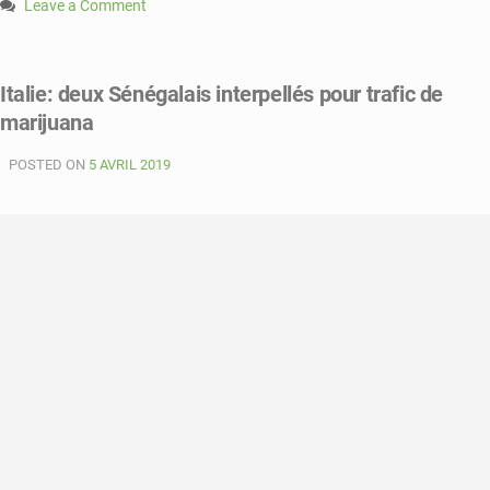
Leave a Comment
on
Affaire
de
Italie: deux Sénégalais interpellés pour trafic de
l’accident
marijuana
mortel
des
POSTED ON
Almadiès:
5 AVRIL 2019
Walid
Hassan
condamné
à
trois
ans
de
prison