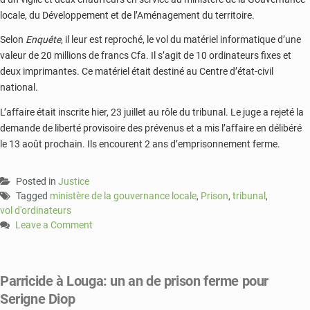
locale, du Développement et de l’Aménagement du territoire.
Selon
Enquête
, il leur est reproché, le vol du matériel informatique d’une
valeur de 20 millions de francs Cfa. Il s’agit de 10 ordinateurs fixes et
deux imprimantes. Ce matériel était destiné au Centre d’état-civil
national.
L’affaire était inscrite hier, 23 juillet au rôle du tribunal. Le juge a rejeté la
demande de liberté provisoire des prévenus et a mis l’affaire en délibéré
le 13 août prochain. Ils encourent 2 ans d’emprisonnement ferme.
Posted in
Justice
Tagged
ministère de la gouvernance locale
,
Prison
,
tribunal
,
vol d'ordinateurs
Leave a Comment
on
Sénégal:
des
Parricide à Louga: un an de prison ferme pour
ordinateurs
Serigne Diop
volés