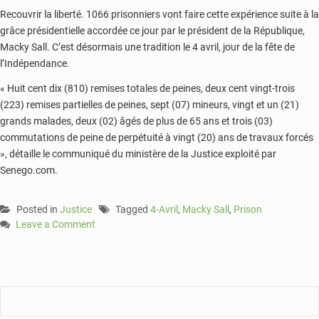
Recouvrir la liberté. 1066 prisonniers vont faire cette expérience suite à la
grâce présidentielle accordée ce jour par le président de la République,
Macky Sall. C’est désormais une tradition le 4 avril, jour de la fête de
l’Indépendance.
« Huit cent dix (810) remises totales de peines, deux cent vingt-trois
(223) remises partielles de peines, sept (07) mineurs, vingt et un (21)
grands malades, deux (02) âgés de plus de 65 ans et trois (03)
commutations de peine de perpétuité à vingt (20) ans de travaux forcés
», détaille le communiqué du ministère de la Justice exploité par
Senego.com.
Posted in
Justice
Tagged
4-Avril
,
Macky Sall
,
Prison
Leave a Comment
on
4
avril:
Macky
Sall
gracie