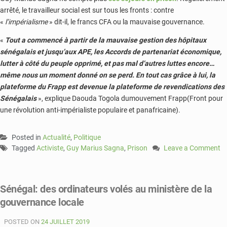
arrêté, le travailleur social est sur tous les fronts : contre
«
l’impérialisme
» dit-il, le francs CFA ou la mauvaise gouvernance.
«
Tout a commencé à partir de la mauvaise gestion des hôpitaux
sénégalais et jusqu’aux APE, les Accords de partenariat économique,
lutter à côté du peuple opprimé, et pas mal d’autres luttes encore…
même nous un moment donné on se perd. En tout cas grâce à lui, la
plateforme du Frapp est devenue la plateforme de revendications des
Sénégalais
», explique Daouda Togola dumouvement Frapp(Front pour
une révolution anti-impérialiste populaire et panafricaine).
Posted in
Actualité
,
Politique
Tagged
Activiste
,
Guy Marius Sagna
,
Prison
Leave a Comment
on
L’activiste
Guy
Sénégal: des ordinateurs volés au ministère de la
Marius
gouvernance locale
Sagna
reste
POSTED ON
24 JUILLET 2019
en