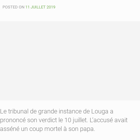
au
POSTED ON
ministère
11 JUILLET 2019
de
la
gouvernance
locale
Le tribunal de grande instance de Louga a
prononcé son verdict le 10 juillet. L’accusé avait
asséné un coup mortel à son papa.