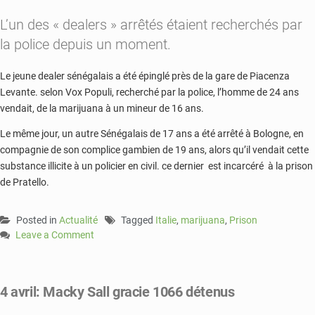
L’un des « dealers » arrêtés étaient recherchés par
la police depuis un moment.
Le jeune dealer sénégalais a été épinglé près de la gare de Piacenza
Levante. selon Vox Populi, recherché par la police, l’homme de 24 ans
vendait, de la marijuana à un mineur de 16 ans.
Le même jour, un autre Sénégalais de 17 ans a été arrêté à Bologne, en
compagnie de son complice gambien de 19 ans, alors qu’il vendait cette
substance illicite à un policier en civil. ce dernier est incarcéré à la prison
de Pratello.
Posted in
Actualité
Tagged
Italie
,
marijuana
,
Prison
Leave a Comment
on
Italie:
deux
4 avril: Macky Sall gracie 1066 détenus
Sénégalais
interpellés