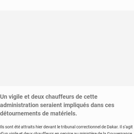
prison,
ses
partisans
en
colère
Un vigile et deux chauffeurs de cette
administration seraient impliqués dans ces
détournements de matériels.
Ils sont été attraits hier devant le tribunal correctionnel de Dakar. Il s’agit
d’un vigile et deux chauffeurs en service au ministère de la Gouvernance