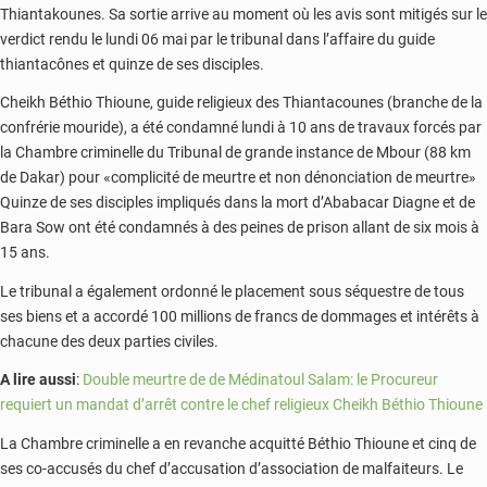
Thiantakounes. Sa sortie arrive au moment où les avis sont mitigés sur le
verdict rendu le lundi 06 mai par le tribunal dans l’affaire du guide
thiantacônes et quinze de ses disciples.
Cheikh Béthio Thioune, guide religieux des Thiantacounes (branche de la
confrérie mouride), a été condamné lundi à 10 ans de travaux forcés par
la Chambre criminelle du Tribunal de grande instance de Mbour (88 km
de Dakar) pour «complicité de meurtre et non dénonciation de meurtre»
Quinze de ses disciples impliqués dans la mort d’Ababacar Diagne et de
Bara Sow ont été condamnés à des peines de prison allant de six mois à
15 ans.
Le tribunal a également ordonné le placement sous séquestre de tous
ses biens et a accordé 100 millions de francs de dommages et intérêts à
chacune des deux parties civiles.
A lire aussi
:
Double meurtre de de Médinatoul Salam: le Procureur
requiert un mandat d’arrêt contre le chef religieux Cheikh Béthio Thioune
La Chambre criminelle a en revanche acquitté Béthio Thioune et cinq de
ses co-accusés du chef d’accusation d’association de malfaiteurs. Le