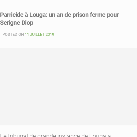
Sénégal:
des
Parricide à Louga: un an de prison ferme pour
ordinateurs
Serigne Diop
volés
au
POSTED ON
ministère
11 JUILLET 2019
de
la
gouvernance
locale
Le tribunal de grande instance de Louga a