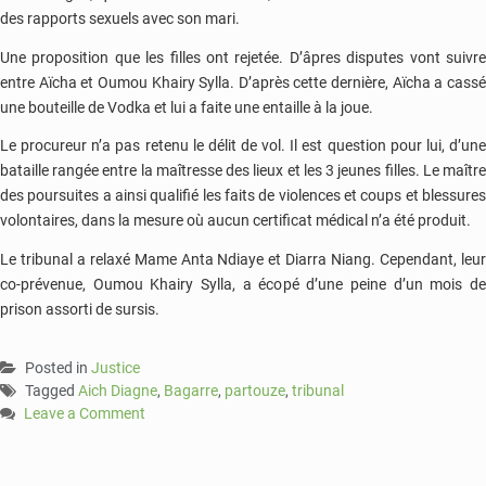
des rapports sexuels avec son mari.
Une proposition que les filles ont rejetée. D’âpres disputes vont suivre
entre Aïcha et Oumou Khairy Sylla. D’après cette dernière, Aïcha a cassé
une bouteille de Vodka et lui a faite une entaille à la joue.
Le procureur n’a pas retenu le délit de vol. Il est question pour lui, d’une
bataille rangée entre la maîtresse des lieux et les 3 jeunes filles. Le maître
des poursuites a ainsi qualifié les faits de violences et coups et blessures
volontaires, dans la mesure où aucun certificat médical n’a été produit.
Le tribunal a relaxé Mame Anta Ndiaye et Diarra Niang. Cependant, leur
co-prévenue, Oumou Khairy Sylla, a écopé d’une peine d’un mois de
prison assorti de sursis.
Posted in
Justice
Tagged
Aich Diagne
,
Bagarre
,
partouze
,
tribunal
Leave a Comment
on
Sénégal:
une