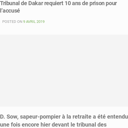
Tribunal de Dakar requiert 10 ans de prison pour
Médinatoul
Salam:
l’accusé
l’un
des
POSTED ON
9 AVRIL 2019
coaccusés
avoue
avoir
tiré
sur
une
des
victimes
D. Sow, sapeur-pompier à la retraite a été entendu
une fois encore hier devant le
tribunal des