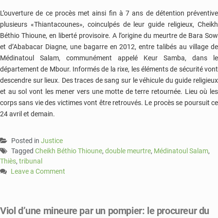
L’ouverture de ce procès met ainsi fin à 7 ans de détention préventive
plusieurs «Thiantacounes», coinculpés de leur guide religieux, Cheikh
Béthio Thioune, en liberté provisoire. A l’origine du meurtre de Bara Sow
et d’Ababacar Diagne, une bagarre en 2012, entre talibés au village de
Médinatoul Salam, communément appelé Keur Samba, dans le
département de Mbour. Informés de la rixe, les éléments de sécurité vont
descendre sur lieux. Des traces de sang sur le véhicule du guide religieux
et au sol vont les mener vers une motte de terre retournée. Lieu où les
corps sans vie des victimes vont être retrouvés. Le procès se poursuit ce
24 avril et demain.
Posted in
Justice
Tagged
Cheikh Béthio Thioune
,
double meurtre
,
Médinatoul Salam
,
Thiès
,
tribunal
Leave a Comment
on
Double
meurtre
Viol d’une mineure par un pompier: le procureur du
de