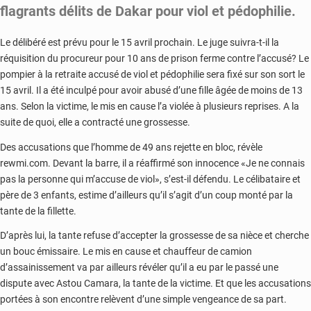
flagrants délits de Dakar pour viol et pédophilie.
Le délibéré est prévu pour le 15 avril prochain. Le juge suivra-t-il la
réquisition du procureur pour 10 ans de prison ferme contre l’accusé? Le
pompier à la retraite accusé de viol et pédophilie sera fixé sur son sort le
15 avril. Il a été inculpé pour avoir abusé d’une fille âgée de moins de 13
ans. Selon la victime, le mis en cause l’a violée à plusieurs reprises. A la
suite de quoi, elle a contracté une grossesse.
Des accusations que l’homme de 49 ans rejette en bloc, révèle
rewmi.com. Devant la barre, il a réaffirmé son innocence «Je ne connais
pas la personne qui m’accuse de viol», s’est-il défendu. Le célibataire et
père de 3 enfants, estime d’ailleurs qu’il s’agit d’un coup monté par la
tante de la fillette.
D’après lui, la tante refuse d’accepter la grossesse de sa nièce et cherche
un bouc émissaire. Le mis en cause et chauffeur de camion
d’assainissement va par ailleurs révéler qu’il a eu par le passé une
dispute avec Astou Camara, la tante de la victime. Et que les accusations
portées à son encontre relèvent d’une simple vengeance de sa part.