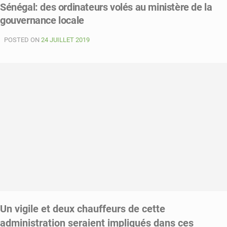
Sénégal: des ordinateurs volés au ministère de la
affaire
gouvernance locale
de
partouze
POSTED ON
qui
24 JUILLET 2019
vire
à
la
bagarre
débattue
au
tribunal
Un vigile et deux chauffeurs de cette
administration seraient impliqués dans ces