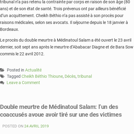
tribunal n’a pas retenu la contrainte par corps en raison de son âge (80
ans) et de son état de santé. Trois prévenus ont par ailleurs bénéficié
d’un acquittement. Cheikh Béthio n’a pas assisté à son procès pour
raisons médicales, selon ses avocats. Il séjourne depuis le 18 janvier à
Bordeaux.
Le procès du double meurtre à Médinatoul Salam a été ouvert le 23 avril
dernier, soit sept ans après le meurtre d’Ababacar Diagne et de Bara Sow
commis le 22 avril 2012.
Posted in
Actualité
Tagged
Cheikh Béthio Thioune
,
Décès
,
tribunal
Leave a Comment
on
Sénégal:
le
Double meurtre de Médinatoul Salam: l’un des
chef
coaccusés avoue avoir tiré sur une des victimes
religieux
Cheikh
POSTED ON
Béthio
24 AVRIL 2019
Thioune