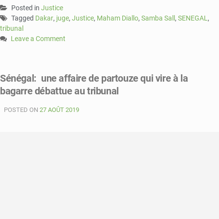
Posted in
Justice
Tagged
Dakar
,
juge
,
Justice
,
Maham Diallo
,
Samba Sall
,
SENEGAL
,
tribunal
Leave a Comment
on
Sénégal
:
Sénégal: une affaire de partouze qui vire à la
Maham
bagarre débattue au tribunal
Diallo,
nouveau
POSTED ON
doyen
27 AOÛT 2019
des
juges