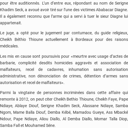
pour être auditionnés. L’un d’entre eux, répondant au nom de Serigne
Khadim Seck, a avoué avoir tiré sur l’une des victimes Ababacar Diagne.
Il a également reconnu que l’arme qui a servi à tuer le sieur Diagne lui
appartenait.
Le juge, a opté pour le jugement par contumace, du guide religieux,
Cheikh Béthio Thioune actuellement à Bordeaux pour des raisons
médicales.
Les mis en cause sont poursuivis pour «meurtre avec usage d’actes de
barbarie, complicité desdits homicides aggravés et association de
malfaiteurs, recel de cadavres, inhumation sans autorisation
administrative, non dénonciation de crimes, détention d’armes sans
autorisation et recel de malfaiteurs».
Parmi la vingtaine de personnes incriminées dans cette affaire qui
remonte à 2012, on peut citer Cheikh Bethio Thioune, Cheikh Faye, Pape
Ndiaye, Ablaye Diouf, Serigne Khadim Seck, Alassane Ndiaye, Samba
Ngom, Mame Balla Diouf, Demba Kébé, Mamadou Gueye, Ass Mbacké
Ndour, Pape Ndiaye, Aliou Diallo, Al Demba Diallo, Momar Talla Diop,
Samba Fall et Mouhamed Séne.