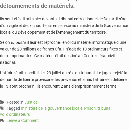
détournements de matériels.
Ils sont été attraits hier devant le tribunal correctionnel de Dakar. Il s’agit
d’un vigile et deux chauffeurs en service au ministère de la Gouvernance
locale, du Développement et de l’Aménagement du territoire.
Selon
Enquête
, il leur est reproché, le vol du matériel informatique d’une
valeur de 20 millions de francs Cfa. Il s’agit de 10 ordinateurs fixes et
deux imprimantes. Ce matériel était destiné au Centre d’état-civil
national.
L’affaire était inscrite hier, 23 juillet au rôle du tribunal. Le juge a rejeté la
demande de liberté provisoire des prévenus et a mis l’affaire en délibéré
le 13 août prochain. Ils encourent 2 ans d’emprisonnement ferme.
Posted in
Justice
Tagged
ministère de la gouvernance locale
,
Prison
,
tribunal
,
vol d'ordinateurs
Leave a Comment
on