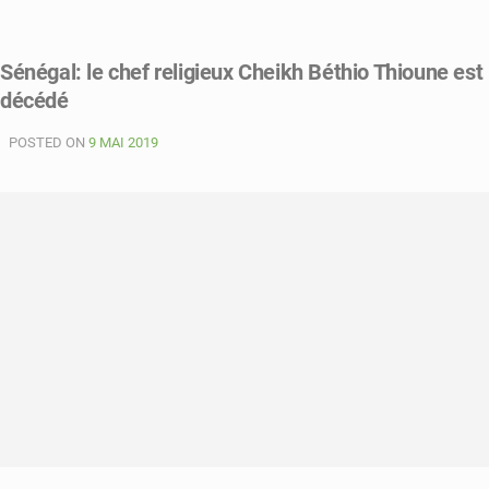
on
Parricide
à
Sénégal: le chef religieux Cheikh Béthio Thioune est
Louga:
décédé
un
an
POSTED ON
de
9 MAI 2019
prison
ferme
pour
Serigne
Diop