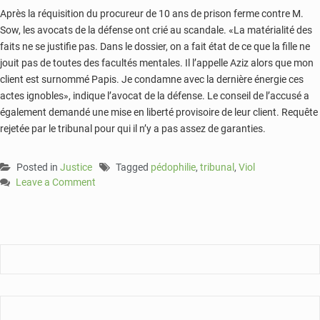
Après la réquisition du procureur de 10 ans de prison ferme contre M.
Sow, les avocats de la défense ont crié au scandale. «La matérialité des
faits ne se justifie pas. Dans le dossier, on a fait état de ce que la fille ne
jouit pas de toutes des facultés mentales. Il l’appelle Aziz alors que mon
client est surnommé Papis. Je condamne avec la dernière énergie ces
actes ignobles», indique l’avocat de la défense. Le conseil de l’accusé a
également demandé une mise en liberté provisoire de leur client. Requête
rejetée par le tribunal pour qui il n’y a pas assez de garanties.
Posted in
Justice
Tagged
pédophilie
,
tribunal
,
Viol
Leave a Comment
on
Viol
d’une
mineure
par
un
pompier:
le
procureur