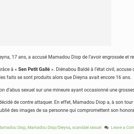
ieyna, 17 ans, a accusé Mamadou Diop de l’avoir engrossée et ref
grâce à «
Sen Petit Gallé
». Diénabou Baldé à l’état civil, accuse
e les faits se sont produits alors que Dieyna avait encore 16 ans.
tion d’abus sexuel sur une mineure ayant occasionné une grosse
 décidé de contre attaquer. En effet, Mamadou Diop a, à son tour 
 publié des images de sa personne qui compromettent son honorabil
amadou Diop
,
Mamadou Diop/Dieyna
,
scandale sexuel
Leave a Co
on