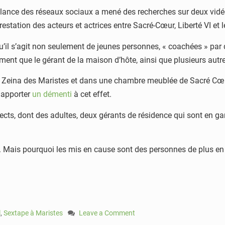
llance des réseaux sociaux a mené des recherches sur deux vidéo
estation des acteurs et actrices entre Sacré-Cœur, Liberté VI et 
’il s’agit non seulement de jeunes personnes, « coachées » par de
ment que le gérant de la maison d’hôte, ainsi que plusieurs autr
es Zeina des Maristes et dans une chambre meublée de Sacré Cœu
 apporter
un démenti
à cet effet.
cts, dont des adultes, deux gérants de résidence qui sont en gar
. Mais pourquoi les mis en cause sont des personnes de plus en 
l
,
Sextape à Maristes
Leave a Comment
on