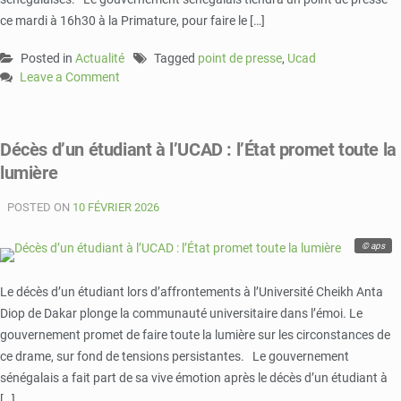
ce mardi à 16h30 à la Primature, pour faire le […]
Posted in
Actualité
Tagged
point de presse
,
Ucad
Leave a Comment
on
UCAD
:
Décès d’un étudiant à l’UCAD : l’État promet toute la
le
lumière
gouvernement
sénégalais
POSTED ON
annonce
10 FÉVRIER 2026
un
point
© aps
de
presse
Le décès d’un étudiant lors d’affrontements à l’Université Cheikh Anta
après
Diop de Dakar plonge la communauté universitaire dans l’émoi. Le
la
gouvernement promet de faire toute la lumière sur les circonstances de
mort
ce drame, sur fond de tensions persistantes. Le gouvernement
d’un
étudiant
sénégalais a fait part de sa vive émotion après le décès d’un étudiant à
[…]