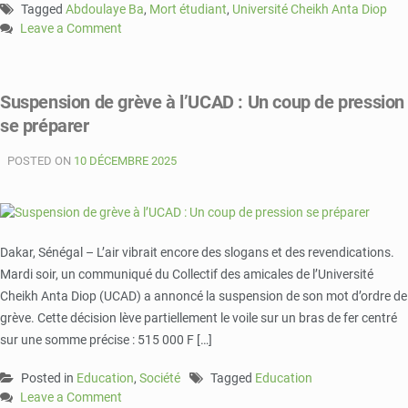
Tagged
Abdoulaye Ba
,
Mort étudiant
,
Université Cheikh Anta Diop
Leave a Comment
on
UCAD
:
Suspension de grève à l’UCAD : Un coup de pression
la
se préparer
colère
estudiantine
POSTED ON
vire
10 DÉCEMBRE 2025
au
drame
Dakar, Sénégal – L’air vibrait encore des slogans et des revendications.
Mardi soir, un communiqué du Collectif des amicales de l’Université
Cheikh Anta Diop (UCAD) a annoncé la suspension de son mot d’ordre de
grève. Cette décision lève partiellement le voile sur un bras de fer centré
sur une somme précise : 515 000 F […]
Posted in
Education
,
Société
Tagged
Education
Leave a Comment