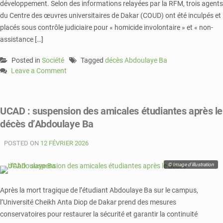
développement. Selon des informations relayées par la RFM, trois agents
du Centre des œuvres universitaires de Dakar (COUD) ont été inculpés et
placés sous contrôle judiciaire pour « homicide involontaire » et « non-
assistance […]
Posted in
Société
Tagged
décès Abdoulaye Ba
Leave a Comment
on
Mort
de
UCAD : suspension des amicales étudiantes après le
l’étudiant
décès d’Abdoulaye Ba
Abdoulaye
Ba
POSTED ON
à
12 FÉVRIER 2026
l’UCAD
:
© Image d'illustration
trois
agents
Après la mort tragique de l’étudiant Abdoulaye Ba sur le campus,
du
l’Université Cheikh Anta Diop de Dakar prend des mesures
COUD
conservatoires pour restaurer la sécurité et garantir la continuité
inculpés,