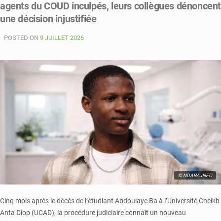
agents du COUD inculpés, leurs collègues dénoncen
Camara
annonce
une décision injustifiée
la
levée
POSTED ON
9 JUILLET 2026
de
la
suspension
des
amicales
d’étudiants
© NDARA INFO
Cinq mois après le décès de l’étudiant Abdoulaye Ba à l’Université Cheikh
Anta Diop (UCAD), la procédure judiciaire connaît un nouveau