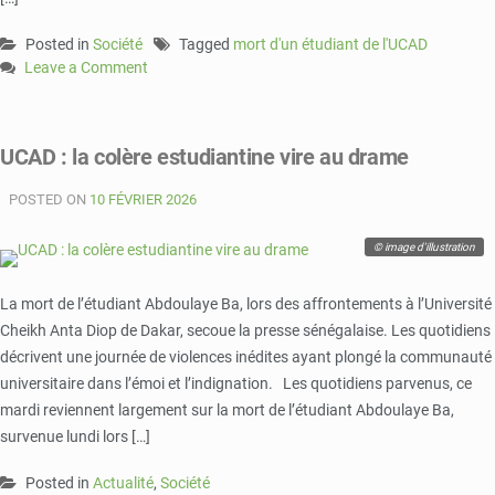
Posted in
Société
Tagged
mort d'un étudiant de l'UCAD
Leave a Comment
on
Décès
d’un
UCAD : la colère estudiantine vire au drame
étudiant
à
POSTED ON
10 FÉVRIER 2026
l’UCAD
:
© image d'illustration
l’État
promet
toute
La mort de l’étudiant Abdoulaye Ba, lors des affrontements à l’Université
la
Cheikh Anta Diop de Dakar, secoue la presse sénégalaise. Les quotidiens
lumière
décrivent une journée de violences inédites ayant plongé la communauté
universitaire dans l’émoi et l’indignation. Les quotidiens parvenus, ce
mardi reviennent largement sur la mort de l’étudiant Abdoulaye Ba,
survenue lundi lors […]
Posted in
Actualité
,
Société