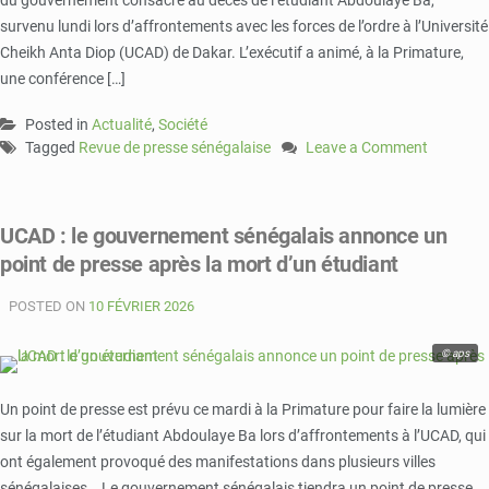
du gouvernement consacré au décès de l’étudiant Abdoulaye Ba,
pour
survenu lundi lors d’affrontements avec les forces de l’ordre à l’Université
apaiser
les
Cheikh Anta Diop (UCAD) de Dakar. L’exécutif a animé, à la Primature,
campus
une conférence […]
Posted in
Actualité
,
Société
Tagged
Revue de presse sénégalaise
Leave a Comment
on
Mort
d’un
UCAD : le gouvernement sénégalais annonce un
étudiant
point de presse après la mort d’un étudiant
à
l’UCAD
POSTED ON
10 FÉVRIER 2026
:
la
presse
© aps
sénégalaise
dissèque
Un point de presse est prévu ce mardi à la Primature pour faire la lumière
la
sur la mort de l’étudiant Abdoulaye Ba lors d’affrontements à l’UCAD, qui
parole
ont également provoqué des manifestations dans plusieurs villes
gouvernementale
sénégalaises. Le gouvernement sénégalais tiendra un point de presse