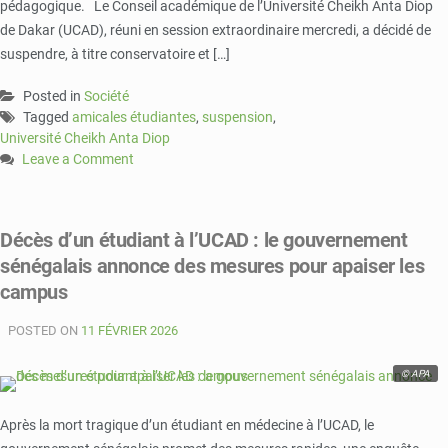
pédagogique. Le Conseil académique de l’Université Cheikh Anta Diop
leurs
collègues
de Dakar (UCAD), réuni en session extraordinaire mercredi, a décidé de
dénoncent
suspendre, à titre conservatoire et […]
une
décision
Posted in
Société
injustifiée
Tagged
amicales étudiantes
,
suspension
,
Université Cheikh Anta Diop
Leave a Comment
on
UCAD
:
Décès d’un étudiant à l’UCAD : le gouvernement
suspension
sénégalais annonce des mesures pour apaiser les
des
amicales
campus
étudiantes
après
POSTED ON
11 FÉVRIER 2026
le
décès
© APA
d’Abdoulaye
Ba
Après la mort tragique d’un étudiant en médecine à l’UCAD, le