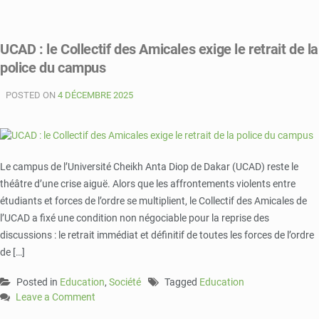
on
Suspension
de
UCAD : le Collectif des Amicales exige le retrait de la
grève
police du campus
à
l’UCAD
POSTED ON
:
4 DÉCEMBRE 2025
Un
coup
de
pression
Le campus de l’Université Cheikh Anta Diop de Dakar (UCAD) reste le
se
théâtre d’une crise aiguë. Alors que les affrontements violents entre
préparer
étudiants et forces de l’ordre se multiplient, le Collectif des Amicales de
l’UCAD a fixé une condition non négociable pour la reprise des
discussions : le retrait immédiat et définitif de toutes les forces de l’ordre
de […]
Posted in
Education
,
Société
Tagged
Education
Leave a Comment
on