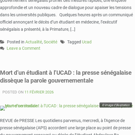
gouvernement sénégalais promet des mesures rapides, une enquête
approfondie et un nouveau cadre de dialogue pour apaiser les tensions
dans les universités publiques. Quelques heures après un communiqué
officiel annonçant le décès d’un étudiant en médecine, l’exécutif
sénégalais a présenté, à la Primature, […]
Posted in
Actualité
,
Société
Tagged
Ucad
Leave a Comment
on
Décès
d’un
Mort d’un étudiant à l’UCAD : la presse sénégalaise
étudiant
dissèque la parole gouvernementale
à
l’UCAD
POSTED ON
:
11 FÉVRIER 2026
le
gouvernement
© image d'illustration
sénégalais
annonce
REVUE de PRESSE Les quotidiens parvenus, mercredi, à l’Agence de
des
presse sénégalaise (APS) accordent une large place au point de presse
mesures