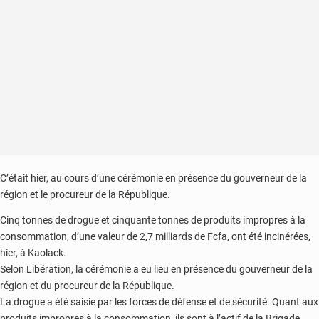
les
accusés
aux
portes
de
la
chambre
criminelle
C’était hier, au cours d’une cérémonie en présence du gouverneur de la
région et le procureur de la République.
Cinq tonnes de drogue et cinquante tonnes de produits impropres à la
consommation, d’une valeur de 2,7 milliards de Fcfa, ont été incinérées,
hier, à Kaolack.
Selon Libération, la cérémonie a eu lieu en présence du gouverneur de la
région et du procureur de la République.
La drogue a été saisie par les forces de défense et de sécurité. Quant aux
produits impropres à la consommation, ils sont à l’actif de la Brigade