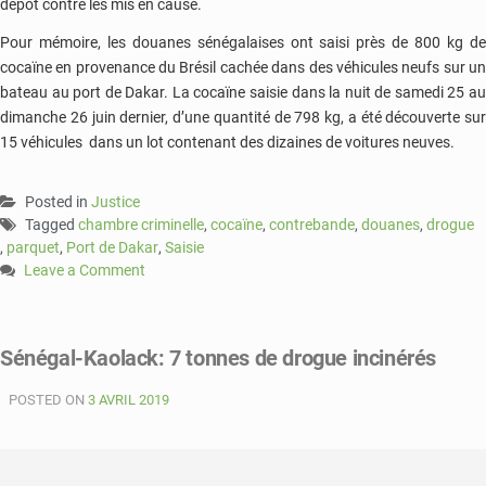
dépôt contre les mis en cause.
Pour mémoire, les douanes sénégalaises ont saisi près de 800 kg de
cocaïne en provenance du Brésil cachée dans des véhicules neufs sur un
bateau au port de Dakar. La cocaïne saisie dans la nuit de samedi 25 au
dimanche 26 juin dernier, d’une quantité de 798 kg, a été découverte sur
15 véhicules dans un lot contenant des dizaines de voitures neuves.
Posted in
Justice
Tagged
chambre criminelle
,
cocaïne
,
contrebande
,
douanes
,
drogue
,
parquet
,
Port de Dakar
,
Saisie
Leave a Comment
on
Saisie
de
Sénégal-Kaolack: 7 tonnes de drogue incinérés
drogue
au
POSTED ON
3 AVRIL 2019
Port
de
Dakar
: