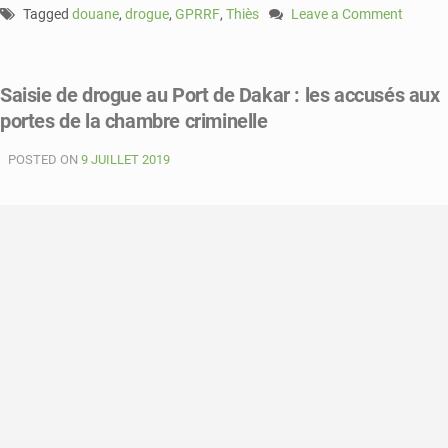
Tagged
douane
,
drogue
,
GPRRF
,
Thiès
Leave a Comment
on
GPRRF
:
Saisie de drogue au Port de Dakar : les accusés aux
Arrestation
portes de la chambre criminelle
d’un
grand
POSTED ON
9 JUILLET 2019
trafiquant
de
drogue
par
la
douane.