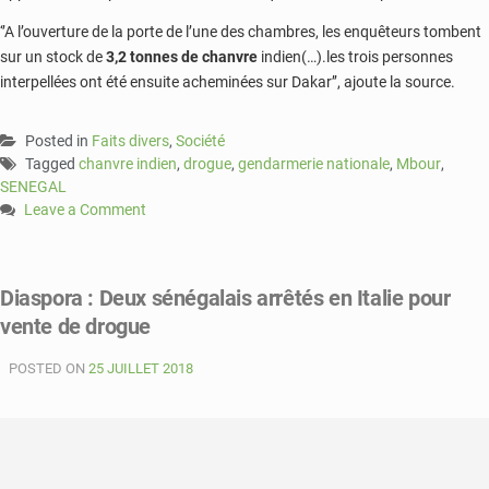
‘’A l’ouverture de la porte de l’une des chambres, les enquêteurs tombent
sur un stock de
3,2 tonnes de chanvre
indien(…).les trois personnes
interpellées ont été ensuite acheminées sur Dakar’’, ajoute la source.
Posted in
Faits divers
,
Société
Tagged
chanvre indien
,
drogue
,
gendarmerie nationale
,
Mbour
,
SENEGAL
Leave a Comment
on
Sénégal
:
Diaspora : Deux sénégalais arrêtés en Italie pour
un
vente de drogue
gang
de
POSTED ON
trafiquants
25 JUILLET 2018
de
drogue
démantelé