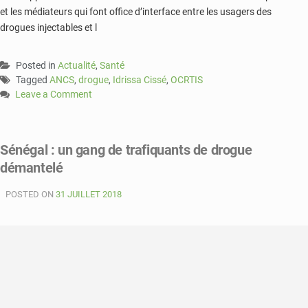
et les médiateurs qui font office d’interface entre les usagers des
drogues injectables et l
Posted in
Actualité
,
Santé
Tagged
ANCS
,
drogue
,
Idrissa Cissé
,
OCRTIS
Leave a Comment
on
Sénégal
:
Sénégal : un gang de trafiquants de drogue
Idrissa
démantelé
Cissé
remet
POSTED ON
en
31 JUILLET 2018
question
la
condamnation
des
drogués