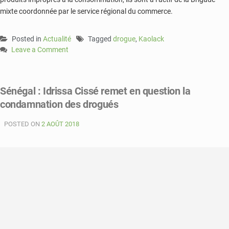
mixte coordonnée par le service régional du commerce.
Posted in
Actualité
Tagged
drogue
,
Kaolack
Leave a Comment
on
Sénégal-
Kaolack:
Sénégal : Idrissa Cissé remet en question la
7
condamnation des drogués
tonnes
de
POSTED ON
drogue
2 AOÛT 2018
incinérés