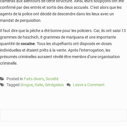
caméras aux alentours de cette structure. Ainsi, leurs soupçons ont été
confirmé par des entrés et sortis des deux accusés. C’est alors que les
agents de la police ont décidé de descendre dans les lieux avec un
mandat de perquisition.
Il faut dire que la pêche a été bonne pour les policiers. Car, ils ont saisi 13
grammes de haschich, 8 grammes de marijuana et une importante
quantité de
cocaïne
. Tous les stupéfiants ont disposés en doses
individuelles et étaient prêts à la vente. Après l’interrogation, les
présumés criminelles auraient révélé être membre d’une organisation
criminelle.
Posted in
Faits divers
,
Société
Tagged
drogue
,
Italie
,
Sénégalais
Leave a Comment
on
Diaspora
:
Deux
sénégalais
arrêtés
en