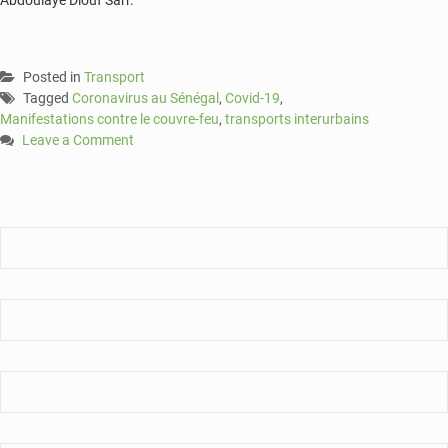
Abdoulaye Diouf Sarr.
Posted in
Transport
Tagged
Coronavirus au Sénégal
,
Covid-19
,
Manifestations contre le couvre-feu
,
transports interurbains
Leave a Comment
on
Le
Gouvernement
lève
l’interdiction
du
transport
interurbain
et
réduit
la
durée
du
couvre-