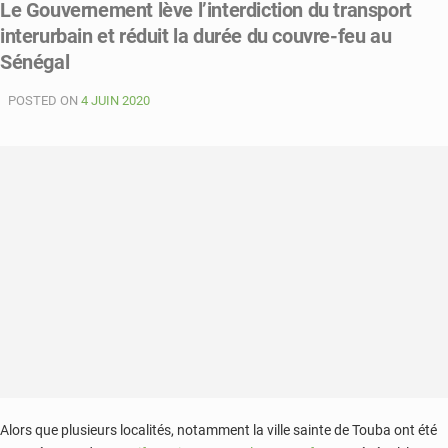
Le Gouvernement lève l’interdiction du transport
Oumar
interurbain et réduit la durée du couvre-feu au
Youm
annonce
Sénégal
une
aide
POSTED ON
4 JUIN 2020
de
8
milliards
250
millions
FCFA
pour
les
transports
terrestres
Alors que plusieurs localités, notamment la ville sainte de Touba ont été