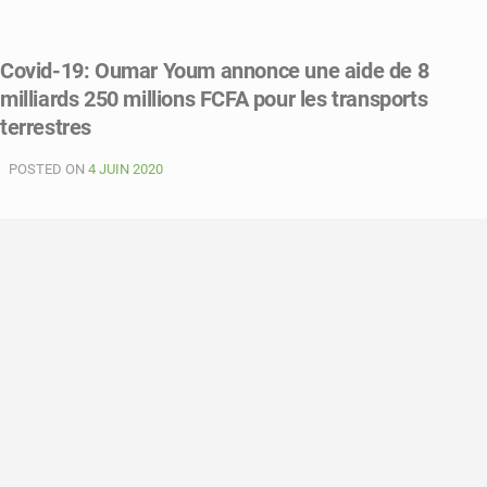
on
Covid-
19:
Covid-19: Oumar Youm annonce une aide de 8
Un
milliards 250 millions FCFA pour les transports
appui
de
terrestres
46
millions
POSTED ON
4 JUIN 2020
pour
les
gares
routières
de
Fatick