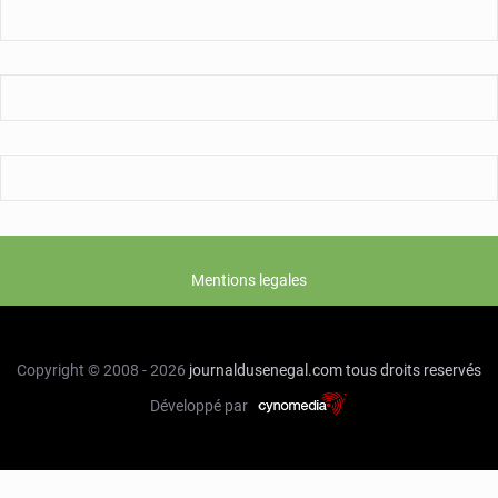
feu
au
Sénégal
Mentions legales
Copyright © 2008 - 2026
journaldusenegal.com
tous droits reservés
Développé par